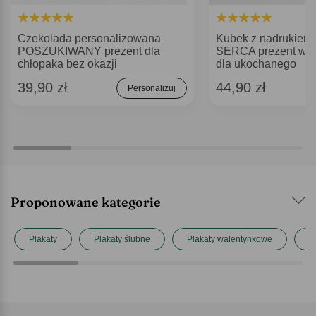
Czekolada personalizowana
Kubek z nadrukie
POSZUKIWANY prezent dla
SERCA prezent wa
chłopaka bez okazji
dla ukochanego
39,90 zł
44,90 zł
Personalizuj
Proponowane kategorie
Plakaty
Plakaty ślubne
Plakaty walentynkowe
P