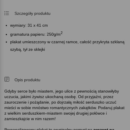
Szczegóły produktu
wymiary: 31 x 41 cm
2
gramatura papieru: 250g/m
plakat umieszczony w czarnej ramce, całość przykryta szklaną
szybą, tył ze sklejki
Opis produktu
Gdyby serce było miastem, jego ulice z pewnością stanowiłyby
uczucia, jakimi żywisz ukochaną osobę. Od przyjaźni, przez
zauroczenie i pożądanie, po dojrzałą miłość serduszko uczuć
mieści w sobie mnóstwo romantycznych zakątków. Podaruj plakat
z wielkim serduszkiem-miastem swojej drugiej połówce i
zamieszkajcie w nim razem!
Personalizowany plakat to oryginalny pomysł na
prezent na