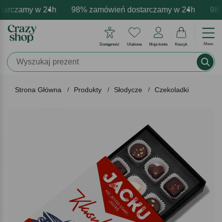
rczamy w 24h
owa personalizacja produktów
wne emocje - zawsze udane prezenty
98% zamówień dostarczamy w 24h
Profesjonalna i darmowa per
Prezentujemy pozyty
98% 
Menu
Dostępność
Ulubione
Moje konto
Koszyk
Strona Główna
Produkty
Słodycze
Czekoladki