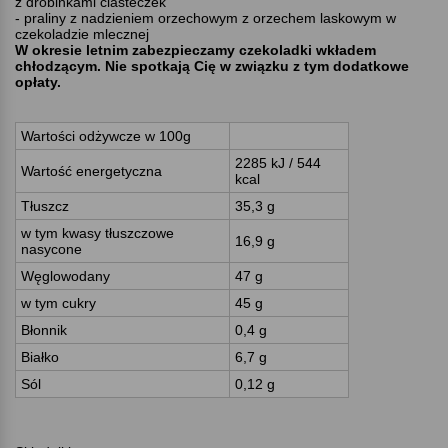
z drobinkami ciasteczek
- praliny z nadzieniem orzechowym z orzechem laskowym w
czekoladzie mlecznej
W okresie letnim zabezpieczamy czekoladki wkładem
chłodzącym. Nie spotkają Cię w związku z tym dodatkowe
opłaty.
Wartości odżywcze w 100g
2285 kJ / 544
Wartość energetyczna
kcal
Tłuszcz
35,3 g
w tym kwasy tłuszczowe
16,9 g
nasycone
Węglowodany
47 g
w tym cukry
45 g
Błonnik
0,4 g
Białko
6,7 g
Sól
0,12 g