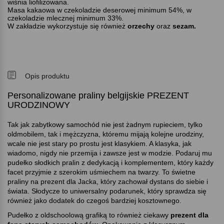
wiśnia liofilizowana.
Masa kakaowa w czekoladzie deserowej minimum 54%, w
czekoladzie mlecznej minimum 33%.
W zakładzie wykorzystuje się również
orzechy
oraz
sezam.
Opis produktu
Personalizowane praliny belgijskie PREZENT
URODZINOWY
Tak jak zabytkowy samochód nie jest żadnym rupieciem, tylko
oldmobilem, tak i mężczyzna, któremu mijają kolejne urodziny,
wcale nie jest stary po prostu jest klasykiem. A klasyka, jak
wiadomo, nigdy nie przemija i zawsze jest w modzie. Podaruj mu
pudełko słodkich pralin z dedykacją i komplementem, który każdy
facet przyjmie z szerokim uśmiechem na twarzy. To świetne
praliny na prezent dla Jacka, który zachował dystans do siebie i
świata. Słodycze to uniwersalny podarunek, który sprawdza się
również jako dodatek do czegoś bardziej kosztownego.
Pudełko z oldschoolową grafiką to również ciekawy
prezent dla