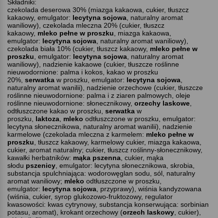
Składniki:
czekolada deserowa 30% (miazga kakaowa, cukier, tłuszcz
kakaowy, emulgator:
lecytyna sojowa
, naturalny aromat
waniliowy), czekolada mleczna 20% (cukier, tłuszcz
kakaowy,
mleko pełne w proszku
, miazga kakaowa,
emulgator:
lecytyna sojowa
, naturalny aromat waniliowy),
czekolada biała 10% (cukier, tłuszcz kakaowy,
mleko pełne w
proszku
, emulgator:
lecytyna sojowa
, naturalny aromat
waniliowy), nadzienie kakaowe (cukier, tłuszcze roślinne
nieuwodornione: palma i kokos, kakao w proszku
20%,
serwatka
w proszku, emulgator:
lecytyna sojowa
,
naturalny aromat wanilii), nadzienie orzechowe (cukier, tłuszcze
roślinne nieuwodornione: palma i z ziaren palmowych, oleje
roślinne nieuwodornione: słonecznikowy,
orzechy laskowe
,
odtłuszczone kakao w proszku,
serwatka
w
proszku,
laktoza
,
mleko
odtłuszczone w proszku, emulgator:
lecytyna słonecznikowa, naturalny aromat wanilii), nadzienie
karmelowe (czekolada mleczna z karmelem:
mleko pełne w
proszku
, tłuszcz kakaowy, karmelowy cukier, miazga kakaowa,
cukier, aromat naturalny; cukier, tłuszcz roślinny-słonecznikowy,
kawałki herbatników:
mąka pszenna
, cukier, mąka
słodu
pszenicy
, emulgator: lecytyna
słonecznikowa, skrobia,
substancja spulchniająca: wodorowęglan sodu, sól, naturalny
aromat waniliowy;
mleko
odtłuszczone w proszku,
emulgator:
lecytyna sojowa
, przyprawy), wiśnia kandyzowana
(wiśnia, cukier, syrop glukozowo-fruktozowy, regulator
kwasowości: kwas cytrynowy, substancja konserwująca: sorbinian
potasu, aromat), krokant orzechowy (
orzech laskowy
, cukier),