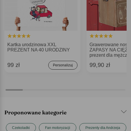
Kartka urodzinowa XXL
Grawerowane nosid
PREZENT NA 40 URODZINY
ZAPASY NA CIĘŻK
prezent dla mężczy
99 zł
99,90 zł
Personalizuj
Proponowane kategorie
Czekoladki
Fan motoryzacji
Prezenty dla Andrzeja