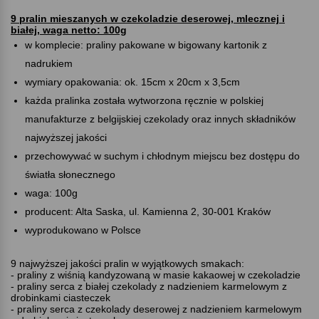
9 pralin mieszanych w czekoladzie deserowej, mlecznej i
białej, waga netto: 100g
w komplecie: praliny pakowane w bigowany kartonik z
nadrukiem
wymiary opakowania: ok. 15cm x 20cm x 3,5cm
każda pralinka została wytworzona ręcznie w polskiej
manufakturze z belgijskiej czekolady oraz innych składników
najwyższej jakości
przechowywać w suchym i chłodnym miejscu bez dostępu do
światła słonecznego
waga: 100g
producent: Alta Saska, ul. Kamienna 2, 30-001 Kraków
wyprodukowano w Polsce
9 najwyższej jakości pralin w wyjątkowych smakach:
- praliny z wiśnią kandyzowaną w masie kakaowej w czekoladzie
- praliny serca z białej czekolady z nadzieniem karmelowym z
drobinkami ciasteczek
- praliny serca z czekolady deserowej z nadzieniem karmelowym