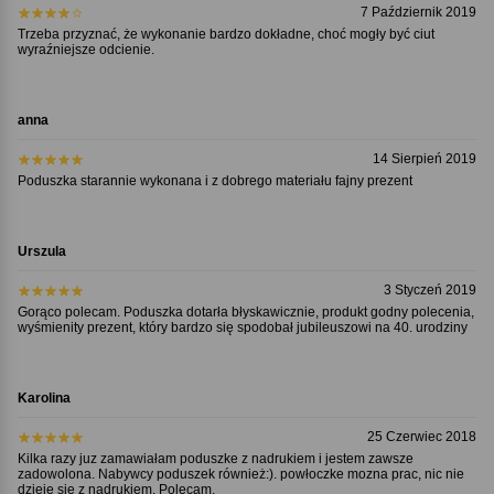
7 Październik 2019
Trzeba przyznać, że wykonanie bardzo dokładne, choć mogły być ciut
wyraźniejsze odcienie.
anna
14 Sierpień 2019
Poduszka starannie wykonana i z dobrego materiału fajny prezent
Urszula
3 Styczeń 2019
Gorąco polecam. Poduszka dotarła błyskawicznie, produkt godny polecenia,
wyśmienity prezent, który bardzo się spodobał jubileuszowi na 40. urodziny
Karolina
25 Czerwiec 2018
Kilka razy juz zamawiałam poduszke z nadrukiem i jestem zawsze
zadowolona. Nabywcy poduszek również:). powłoczke mozna prac, nic nie
dzieje sie z nadrukiem. Polecam.