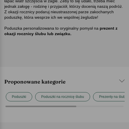
łapać wiatr szczęścia w żagle. Żeby to się udało, trzeba mieć
jednak załogę - rodzinę i przyjaciół, którzy docenią naszą podróż.
Z okazji rocznicy podaruj nieustraszonej parze zakochanych
poduszkę, która wesprze ich we wspólnej żegludze!
Poduszka personalizowana to oryginalny pomysł na
prezent z
okazji rocznicy ślubu lub związku.
Proponowane kategorie
Poduszki
Poduszki na rocznicę ślubu
Prezenty na ślub