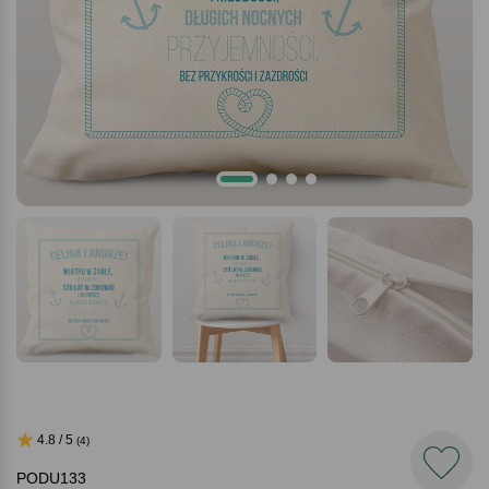
4.8 / 5
(4)
PODU133