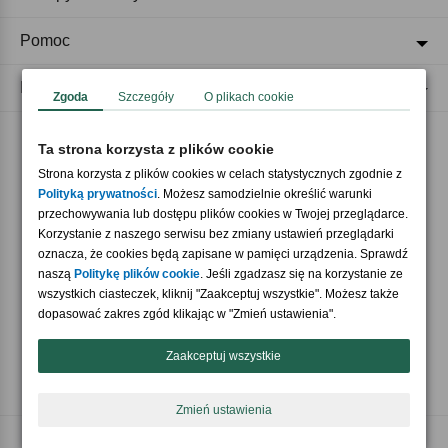
Pomoc
Regulaminy
Zgoda
Szczegóły
O plikach cookie
Ta strona korzysta z plików cookie
Akceptujemy płatności
Strona korzysta z plików cookies w celach statystycznych zgodnie z
Polityką prywatności
. Możesz samodzielnie określić warunki
przechowywania lub dostępu plików cookies w Twojej przeglądarce.
Korzystanie z naszego serwisu bez zmiany ustawień przeglądarki
oznacza, że cookies będą zapisane w pamięci urządzenia. Sprawdź
naszą
Politykę plików cookie
. Jeśli zgadzasz się na korzystanie ze
wszystkich ciasteczek, kliknij "Zaakceptuj wszystkie". Możesz także
Nasi partnerzy
dopasować zakres zgód klikając w "Zmień ustawienia".
Zaakceptuj wszystkie
Zmień ustawienia
Copyright © 2026 Crazyshop.pl Wszelkie prawa zastrzeżone.