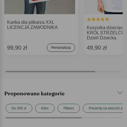
Kartka dla piłkarza XXL
LICENCJA ZAWODNIKA
Koszulka dziecięca
KRÓL STRZELCÓW 
Dzień Dziecka
99,90 zł
49,90 zł
Personalizuj
Proponowane kategorie
Do 300 zł
Kibic
Piłkarz
Prezenty na wieczór pan