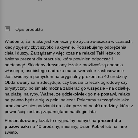
Opis produktu
Wiadomo, że relaks jest konieczny do życia zwłaszcza w czasach,
kiedy żyjemy zbyt szybko i aktywnie. Potrzebujemy odprężenia
ciała i duszy. Zarządzamy więc czas na relaks! Taki leżak to
świetny prezent dla pracusia, który powinien odpocząć i
odetchnąć. Składany drewniany leżak z możliwością dodania
własnego, osobistego nadruku ma uniwersalne zastosowanie.
Jest świetnym pomysłem na oryginalny prezent na 40 urodziny.
Obdarowany sam zdecyduje, czy będzie to leżak ogrodowy czy
turystyczny, bo śmiało można zabierać go wszędzie - na działkę,
na plażę, na ryby. Ważne, że gdziekolwiek go nie postawi, relaks
na pewno będzie się w pełni należał. Polecamy szczególnie jako
urodzinowe niespodzianki np. jako prezent na 40 urodziny, które z
pewnością zostaną zapamiętane na długie lata.
Personalizowany leżak to oryginalny pomysł na
prezent dla
plażowiczki
na 40 urodziny, imieniny, Dzień Kobiet lub na inne
święto.