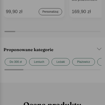
99,90 zł
169,90 zł
Personalizuj
Proponowane kategorie
Do 300 zł
Leniuch
Leżaki
Plażowicz
P
Ocena produktu