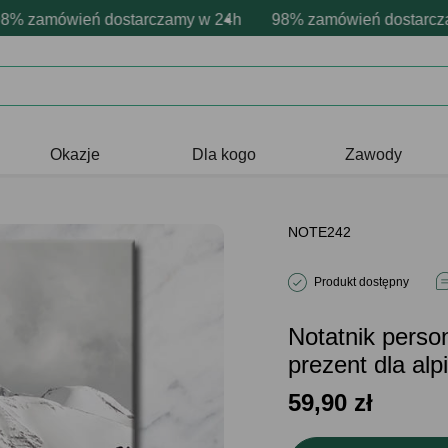
sonalizacja produktów
wne emocje - zawsze udane prezenty
zamówień dostarczamy w 24h
Profesjonalna i darmowa personaliz
98% zamówień dostarczamy
Prezentujemy pozytyw
Okazje
Dla kogo
Zawody
NOTE242
Produkt dostępny
Notatnik per
prezent dla alpi
59,90
zł