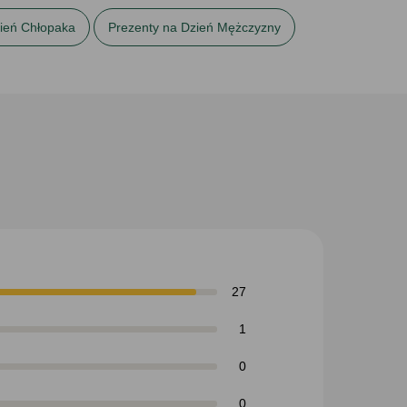
ień Chłopaka
Prezenty na Dzień Mężczyzny
27
1
0
0