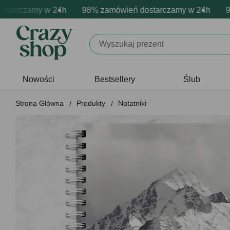
rczamy w 24h
mowa personalizacja produktów
wne emocje - zawsze udane prezenty
98% zamówień dostarczamy w 24h
Profesjonalna i darmowa per
Prezentujemy pozyty
98% 
Nowości
Bestsellery
Ślub
Strona Główna
Produkty
Notatniki