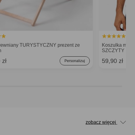
rewniany TURYSTYCZNY prezent ze
Koszulka męsk
m
SZCZYTY prezen
 zł
59,90 zł
Personalizuj
zobacz więcej