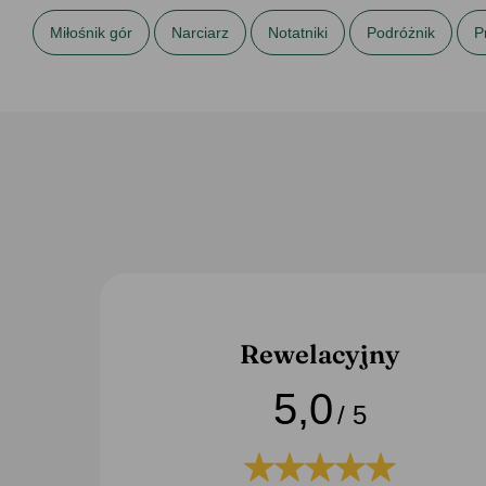
Miłośnik gór
Narciarz
Notatniki
Podróżnik
P
Prezenty na Święta dla brata
Prezenty na Święta dla chło
Rewelacyjny
5,0
/ 5