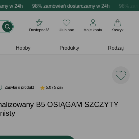
acja produktów
 w 24h
ne emocje - zawsze udane prezenty
98% zamówień dostarczamy w 24h
Profesjonalna i darmowa personalizacja pr
Prezentujemy pozytyw
98% zamówie
Dostępność
Ulubione
Moje konto
Koszyk
Hobby
Produkty
Rodzaj
Zapytaj o produkt
5.0 / 5
(28)
sonalizowany B5 OSIĄGAM SZCZYTY
nisty