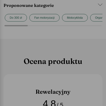
Proponowane kategorie
Do 300 zł
Fan motoryzacji
Motocyklista
Organiz
Ocena produktu
Rewelacyjny
4,8
/ 5