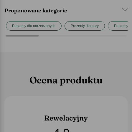
Proponowane kategorie
Prezenty dla narzeczonych
Prezenty dla pary
Prezenty d
Ocena produktu
Rewelacyjny