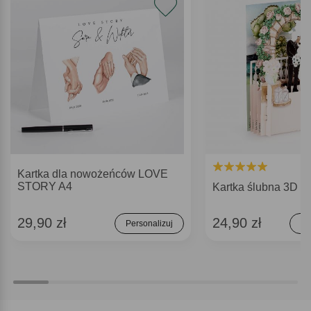
Kartka dla nowożeńców LOVE
STORY A4
Kartka ślubna 3D
29,90 zł
24,90 zł
Personalizuj
Do