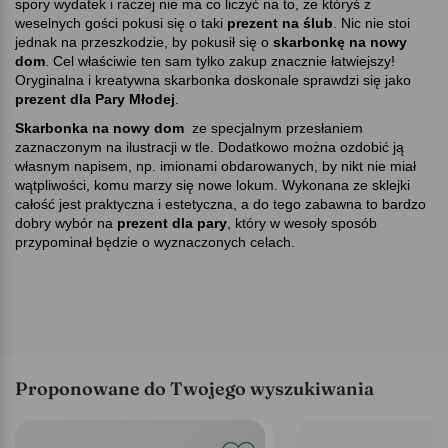
spory wydatek i raczej nie ma co liczyć na to, że któryś z
weselnych gości pokusi się o taki
prezent na ślub
. Nic nie stoi
jednak na przeszkodzie, by pokusił się o
skarbonkę na nowy
dom
. Cel właściwie ten sam tylko zakup znacznie łatwiejszy!
Oryginalna i kreatywna skarbonka doskonale sprawdzi się jako
prezent dla Pary
Młodej
.
Skarbonka na nowy dom
ze specjalnym przesłaniem
zaznaczonym na ilustracji w tle. Dodatkowo można ozdobić ją
własnym napisem, np. imionami obdarowanych, by nikt nie miał
wątpliwości, komu marzy się nowe lokum. Wykonana ze sklejki
całość jest praktyczna i estetyczna, a do tego zabawna to bardzo
dobry wybór na
prezent dla pary
, który w wesoły sposób
przypominał będzie o wyznaczonych celach.
Proponowane do Twojego wyszukiwania