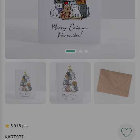
5.0 / 5
(30)
KART977