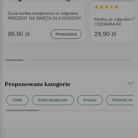
Duża kartka świąteczna ze zdjęciem
PREZENT NA ŚWIĘTA DLA RODZINY
Kartka ze zdjęciem N
I DZIADKA A4
99,90 zł
29,90 zł
Personalizuj
Proponowane kategorie
Kartki
Kartki świąteczne
Kociara
Prezenty na Mik