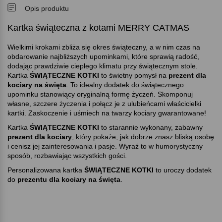
Opis produktu
Kartka świąteczna z kotami MERRY CATMAS
Wielkimi krokami zbliża się okres świąteczny, a w nim czas na
obdarowanie najbliższych upominkami, które sprawią radość,
dodając prawdziwie ciepłego klimatu przy świątecznym stole.
Kartka
ŚWIĄTECZNE KOTKI
to świetny pomysł na
prezent dla
kociary na święta
. To idealny dodatek do świątecznego
upominku stanowiący oryginalną formę życzeń. Skomponuj
własne, szczere życzenia i połącz je z ulubieńcami właścicielki
kartki. Zaskoczenie i uśmiech na twarzy kociary gwarantowane!
Kartka
ŚWIĄTECZNE KOTKI
to starannie wykonany, zabawny
prezent dla kociary
, który pokaże, jak dobrze znasz bliską osobę
i cenisz jej zainteresowania i pasje. Wyraź to w humorystyczny
sposób, rozbawiając wszystkich gości.
Personalizowana kartka
ŚWIĄTECZNE KOTKI
to uroczy dodatek
do
prezentu dla kociary na święta
.