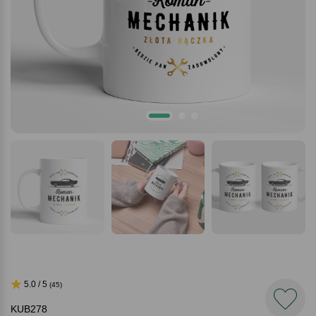
5.0 / 5
(45)
KUB278