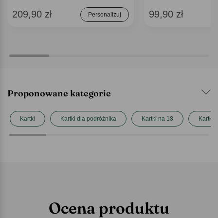
209,90 zł
99,90 zł
Personalizuj
Proponowane kategorie
Kartki
Kartki dla podróżnika
Kartki na 18
Kartki
Ocena produktu