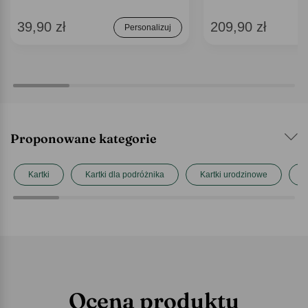
39,90 zł
209,90 zł
Personalizuj
Proponowane kategorie
Kartki
Kartki dla podróżnika
Kartki urodzinowe
P
Ocena produktu