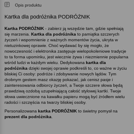
Opis produktu
Kartka dla podróżnika PODRÓŻNIK
Kartka PODRÓŻNIK
- zabierz ją wszędzie tam, gdzie spełniają
się marzenia.
Kartka dla podróżnika
to pamiątka szczerych
życzeń i wspomnienie z ważnych momentów życia, ukryta w
nietuzinkowej oprawie. Choć wydawać by się mogło, że
nowoczesność i elektronika zastępuje wielopokoleniowe tradycje
to ta forma upominku, jest wiecznie żywa i niezmiennie popularna
wśród ludzi w każdym wieku. Dedykowana
kartka dla
podróżnika
dzięki swojej oprawie podkreśli to, co ważne w życiu
bliskiej Ci osoby: podróże i zdobywanie nowych lądów. Tym
drobnym gestem masz okazję pokazać, jak cenisz pasje i
zainteresowania odbiorcy życzeń, a Twoje szczere słowa będą
prawdziwą ozdobą uzupełniającą całość stylowej kartki. Twoje
słowa uwiecznione na kawałku papieru mogą być źródłem wielu
radości i szczęścia na twarzy bliskiej osoby.
Personalizowana
kartka PODRÓŻNIK
to świetny pomysł na
prezent dla podróżnika
.