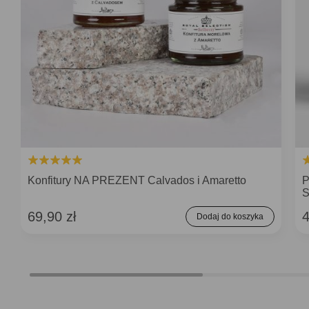
Konfitury NA PREZENT Calvados i Amaretto
P
69,90 zł
4
Dodaj do koszyka