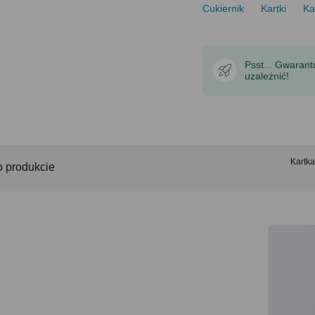
Cukiernik
Kartki
Ka
Psst... Gwaran
uzależnić!
Kartk
o produkcie