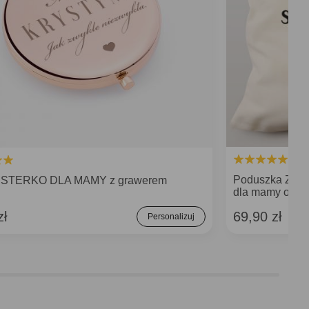
Poduszka Z M
LUSTERKO DLA MAMY z grawerem
dla mamy od có
zł
69,90 zł
Personalizuj