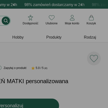
acja produktów
 w 24h
wne emocje - zawsze udane prezenty
98% zamówień dostarczamy w 24h
Profesjonalna i darmowa personalizacja pr
Prezentujemy pozytyw
98% zamówie
Dostępność
Ulubione
Moje konto
Koszyk
Hobby
Produkty
Rodzaj
Zapytaj o produkt
5.0 / 5
(4)
EŃ MATKI personalizowana
ersonalizuj