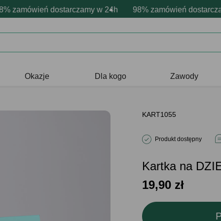
sonalizacja produktów
wne emocje - zawsze udane prezenty
zamówień dostarczamy w 24h
Profesjonalna i darmowa personaliz
98% zamówień dostarczamy
Prezentujemy pozyty
Okazje
Dla kogo
Zawody
KART1055
Produkt dostępny
Kartka na DZI
19,90
zł
P