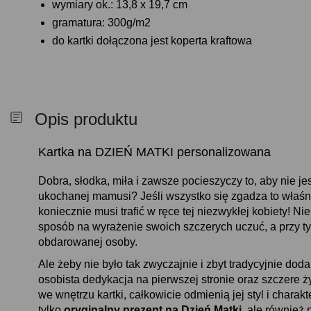
wymiary ok.: 13,8 x 19,7 cm
gramatura: 300g/m2
do kartki dołączona jest koperta kraftowa
Opis produktu
Kartka na DZIEŃ MATKI personalizowana
Dobra, słodka, miła i zawsze pocieszyczy to, aby nie j
ukochanej mamusi? Jeśli wszystko się zgadza to właśn
koniecznie musi trafić w ręce tej niezwykłej kobiety! Ni
sposób na wyrażenie swoich szczerych uczuć, a przy ty
obdarowanej osoby.
Ale żeby nie było tak zwyczajnie i zbyt tradycyjnie dod
osobista dedykacja na pierwszej stronie oraz szczere 
we wnętrzu kartki, całkowicie odmienią jej styl i charak
tylko
oryginalny prezent na Dzień Matki
, ale również