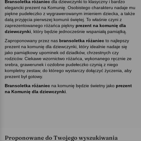
Bransoletka różaniec
dla dziewczynki
to klasyczny i bardzo
elegancki prezent na Komunię. Osobistego charakteru nadaje mu
piękne pudełeczko z wygrawerowanym imieniem dziecka, a także
datą przyjęcia pierwszej komunii świętej. To właśnie czyni z
zaprezentowanego różańca piękny
prezent na komunię dla
dziewczynki
, który będzie jednocześnie wspaniałą pamiątką.
Zaproponowany przez nas
bransoletka różaniec
to najlepszy
prezent na komunię dla dziewczynki, który idealnie nadaje się
jako pamiątkowy upominek od dziadków, chrzestnych czy
rodziców. Ciekawe wzornictwo różańca, wykonanego ręcznie ze
srebra, grawerunek i ozdobne pudełeczko czynią z niego
kompletny zestaw, do którego wystarczy dołączyć życzenia, aby
prezent był gotowy.
Bransoletka różaniec
na komunię będzie świetny jako
prezent
na Komunię dla dziewczynki
.
Proponowane do Twojego wyszukiwania