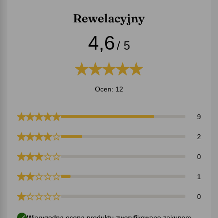
Rewelacyjny
4,6
/ 5
Ocen: 12
9
2
0
1
0
Wiarygodna ocena produktu zweryfikowane zakupem.