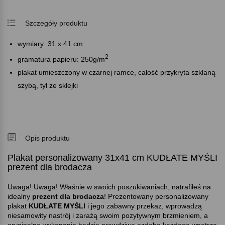
Szczegóły produktu
wymiary: 31 x 41 cm
2
gramatura papieru: 250g/m
plakat umieszczony w czarnej ramce, całość przykryta szklaną
szybą, tył ze sklejki
Opis produktu
Plakat personalizowany 31x41 cm KUDŁATE MYŚLI
prezent dla brodacza
Uwaga! Uwaga! Właśnie w swoich poszukiwaniach, natrafiłeś na
idealny
prezent dla brodacza
! Prezentowany personalizowany
plakat
KUDŁATE MYŚLI
i jego zabawny przekaz, wprowadzą
niesamowity nastrój i zarażą swoim pozytywnym brzmieniem, a
oryginalne wykonanie będzie prawdziwą ozdobą każdego wnętrza