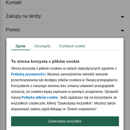
Kontakt
Zakupy na skróty
Pomoc
Regulaminy
Zgoda
Szczegóły
O plikach cookie
Ta strona korzysta z plików cookie
Akceptujemy płatności
Strona korzysta z plików cookies w celach statystycznych zgodnie z
Polityką prywatności
. Możesz samodzielnie określić warunki
przechowywania lub dostępu plików cookies w Twojej przeglądarce.
Korzystanie z naszego serwisu bez zmiany ustawień przeglądarki
oznacza, że cookies będą zapisane w pamięci urządzenia. Sprawdź
naszą
Politykę plików cookie
. Jeśli zgadzasz się na korzystanie ze
wszystkich ciasteczek, kliknij "Zaakceptuj wszystkie". Możesz także
Nasi partnerzy
dopasować zakres zgód klikając w "Zmień ustawienia".
Zaakceptuj wszystkie