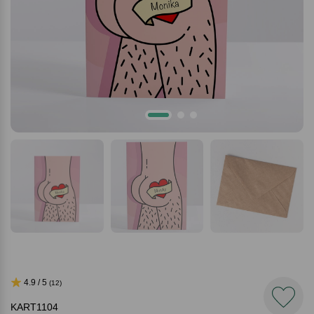
4.9 / 5
(12)
KART1104