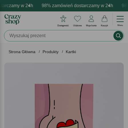
arczamy w 24h
mowa personalizacja produktów
ywne emocje - zawsze udane prezenty
98% zamówień dostarczamy w 24h
Profesjonalna i darmowa pe
Prezentujemy pozyty
98% 
Menu
Dostępność
Ulubione
Moje konto
Koszyk
Strona Główna
Produkty
Kartki