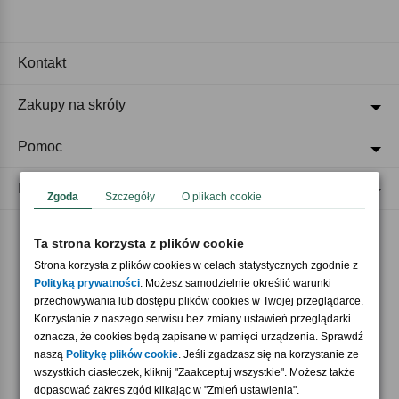
Kontakt
Zakupy na skróty
Pomoc
Regulaminy
Zgoda
Szczegóły
O plikach cookie
Ta strona korzysta z plików cookie
Akceptujemy płatności
Strona korzysta z plików cookies w celach statystycznych zgodnie z
Polityką prywatności
. Możesz samodzielnie określić warunki
przechowywania lub dostępu plików cookies w Twojej przeglądarce.
Korzystanie z naszego serwisu bez zmiany ustawień przeglądarki
oznacza, że cookies będą zapisane w pamięci urządzenia. Sprawdź
naszą
Politykę plików cookie
. Jeśli zgadzasz się na korzystanie ze
wszystkich ciasteczek, kliknij "Zaakceptuj wszystkie". Możesz także
Nasi partnerzy
dopasować zakres zgód klikając w "Zmień ustawienia".