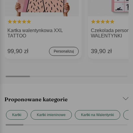
Kartka walentynkowa XXL
Czekolada persona
TATTOO
WALENTYNKI
99,90 zł
39,90 zł
Personalizuj
Proponowane kategorie
Kartki
Kartki imieninowe
Kartki na Walentynki
Ka