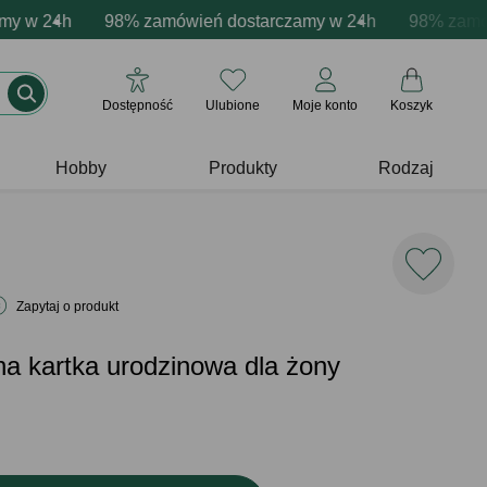
acja produktów
 w 24h
ne emocje - zawsze udane prezenty
98% zamówień dostarczamy w 24h
Profesjonalna i darmowa personalizacja pr
Prezentujemy pozytyw
98% zamówie
Dostępność
Ulubione
Moje konto
Koszyk
Hobby
Produkty
Rodzaj
Zapytaj o produkt
a kartka urodzinowa dla żony