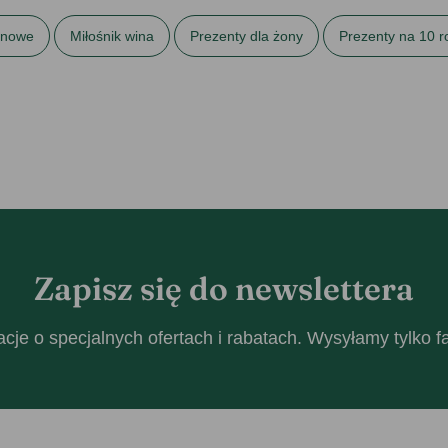
zinowe
Miłośnik wina
Prezenty dla żony
Prezenty na 10 r
ubu
Prezenty na 30. urodziny
Prezenty na 40. urodziny
P
tki
Zakupoholik
Zapisz się do newslettera
cje o specjalnych ofertach i rabatach. Wysyłamy tylko 