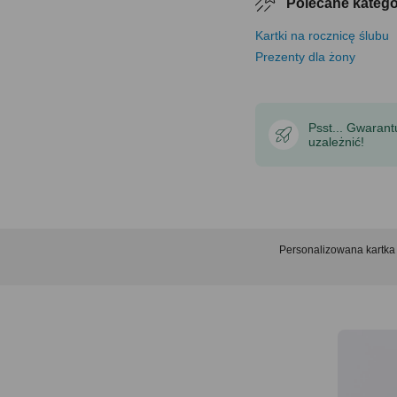
Polecane katego
Kartki na rocznicę ślubu
Prezenty dla żony
Psst... Gwaran
uzależnić!
Personalizowana kartk