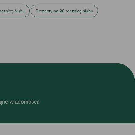
ocznicę ślubu
Prezenty na 20 rocznicę ślubu
rezenty na 50. urodziny
Prezenty na 60. urodziny
fajne wiadomości!