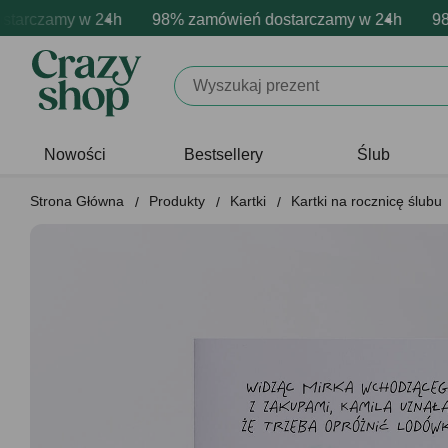
rczamy w 24h
mowa personalizacja produktów
wne emocje - zawsze udane prezenty
98% zamówień dostarczamy w 24h
Profesjonalna i darmowa per
Prezentujemy pozyty
98% 
Nowości
Bestsellery
Ślub
Strona Główna
Produkty
Kartki
Kartki na rocznicę ślubu