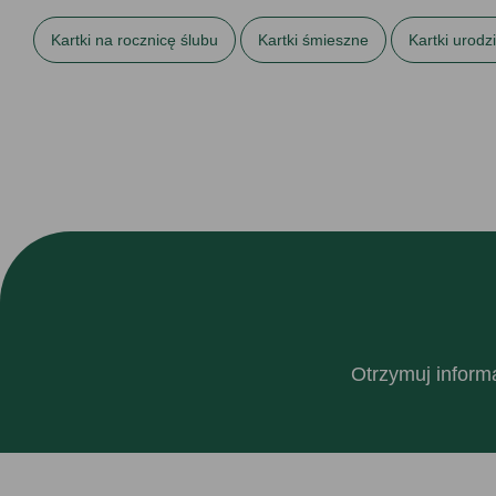
Kartki na rocznicę ślubu
Kartki śmieszne
Kartki urod
Prezenty na 25 rocznicę ślubu
Prezenty na 30 rocznicę śl
Prezenty na urodziny dla niej
Śmieszne
Wszystkie kar
Otrzymuj informa