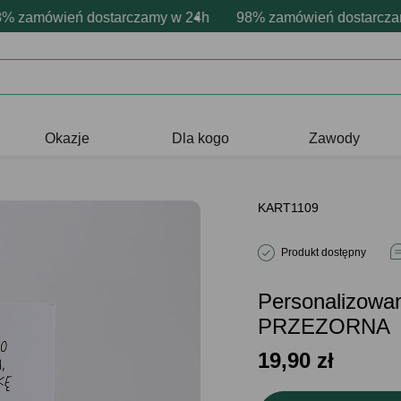
sonalizacja produktów
wne emocje - zawsze udane prezenty
zamówień dostarczamy w 24h
Profesjonalna i darmowa personaliz
98% zamówień dostarczamy
Prezentujemy pozytyw
Okazje
Dla kogo
Zawody
KART1109
Produkt dostępny
Personalizowan
PRZEZORNA
19,90
zł