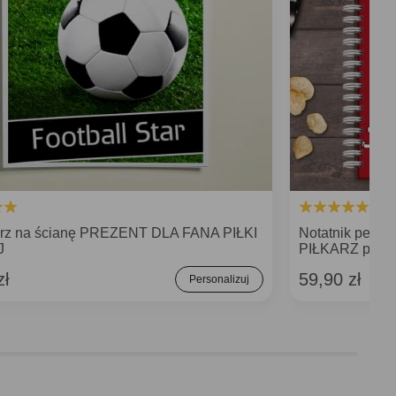
rz na ścianę PREZENT DLA FANA PIŁKI
Notatnik pers
J
PIŁKARZ prezen
zł
59,90 zł
Personalizuj