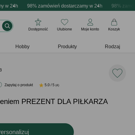
ja produktów
 24h
e emocje - zawsze udane prezenty
98% zamówień dostarczamy w 24h
Profesjonalna i darmowa personalizacja prod
Prezentujemy pozytywne
98% zamówień
Dostępność
Ulubione
Moje konto
Koszyk
Hobby
Produkty
Rodzaj
3
Zapytaj o produkt
5.0 / 5
(4)
mieniem PREZENT DLA PIŁKARZA
ersonalizuj