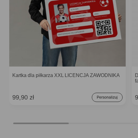
Kartka dla piłkarza XXL LICENCJA ZAWODNIKA
D
f
99,90 zł
9
Personalizuj