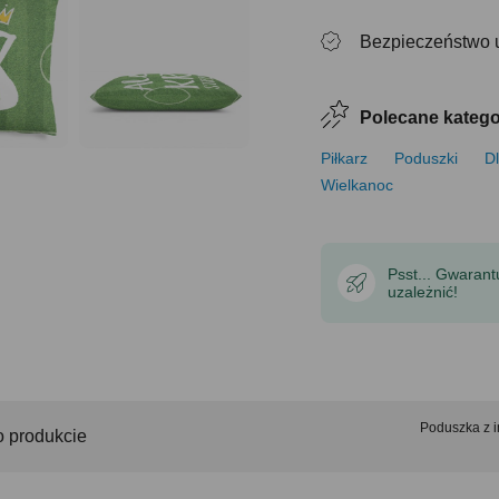
Bezpieczeństwo 
Polecane katego
Piłkarz
Poduszki
D
Wielkanoc
Psst... Gwaran
uzależnić!
Poduszka z
o produkcie