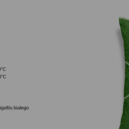
0°C
0°C
gofilu białego