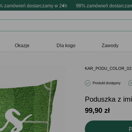
onalizacja produktów
e emocje - zawsze udane prezenty
mówień dostarczamy w 24h
Profesjonalna i darmowa personalizac
98% zamówień dostarczamy w
Prezentujemy pozytywn
Okazje
Dla kogo
Zawody
KAR_PODU_COLOR_02
Produkt dostępny
Poduszka z i
99,90
zł
P