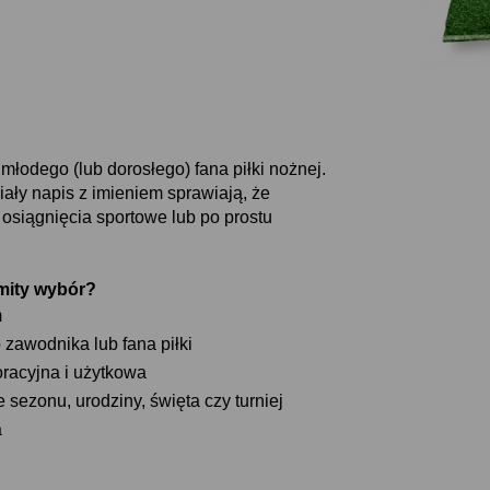
łodego (lub dorosłego) fana piłki nożnej.
ały napis z imieniem sprawiają, że
 osiągnięcia sportowe lub po prostu
omity wybór
m
o zawodnika lub fana piłki
racyjna i użytkowa
sezonu, urodziny, święta czy turniej
a