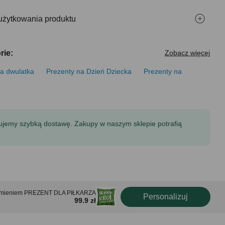
użytkowania produktu
rie:
Zobacz więcej
la dwulatka
Prezenty na Dzień Dziecka
Prezenty na
tujemy szybką dostawę. Zakupy w naszym sklepie potrafią
 imieniem PREZENT DLA PIŁKARZA
Personalizuj
99.9 zł