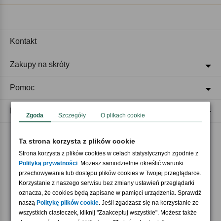
Kontakt
Zakupy na skróty
Pomoc
Regulaminy
Zgoda
Szczegóły
O plikach cookie
Ta strona korzysta z plików cookie
Akceptujemy płatności
Strona korzysta z plików cookies w celach statystycznych zgodnie z
Polityką prywatności
. Możesz samodzielnie określić warunki
przechowywania lub dostępu plików cookies w Twojej przeglądarce.
Korzystanie z naszego serwisu bez zmiany ustawień przeglądarki
oznacza, że cookies będą zapisane w pamięci urządzenia. Sprawdź
naszą
Politykę plików cookie
. Jeśli zgadzasz się na korzystanie ze
wszystkich ciasteczek, kliknij "Zaakceptuj wszystkie". Możesz także
Nasi partnerzy