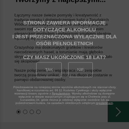
Łączymy nasze świeże pomysły i kreatywność z
tradycją smaku i doświadczeniem ludzi z Toruńskich
STRONA ZAWIERA INFORMACJE
Wódek Gatunkowych. Wspólnie tworzymy jedyne w
swoim rodzaju alkohole prezentowe, które swoim
DOTYCZĄCE ALKOHOLU
eleganckim wyglądem i wytwornym smakiem idealnie
I JEST PRZEZNACZONA WYŁĄCZNIE DLA
wpasują się w każdą uroczystość.
OSÓB PEŁNOLETNICH
Crazyshop ma doskonałych grafików i kreatorów
niecodziennych haseł, a torunianie mają głęboko
skrywane receptury, których nikomu jeszcze nie udało
CZY MASZ UKOŃCZONE 18 LAT
się skopiować.
TAK
NIE
Nasze połączenie sił i współpraca obu zespołów
tworzą prawdziwy unikat, który na długo pozostanie w
pamięci obdarowanej osoby.
Przedstawienie na niniejszej stronie wyrobów alkoholowych nie stanowi oferty
handlowej w rozumieniu art. 66 §1 Kodeksu Cywilnego i służy wyłącznie
rezerwacji towaru zgodnie z
Regulaminem
. Wyroby alkoholowe są dostępne
wyłącznie w sklepie stacjonarnym znajdującym się w Chełmnie przy ul.
Łunawskiej 34, gdzie można je odebrać wyłącznie osobiście lub za
pośrednictwem kuriera, na zasadach określonych odrębnym
regulaminem
.