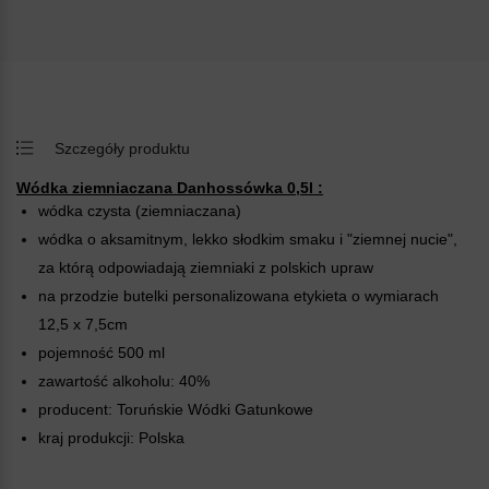
Szczegóły produktu
Wódka ziemniaczana Danhossówka 0,5l :
wódka czysta (ziemniaczana)
wódka o aksamitnym, lekko słodkim smaku i "ziemnej nucie",
za którą odpowiadają ziemniaki z polskich upraw
na przodzie butelki personalizowana etykieta o wymiarach
12,5 x 7,5cm
pojemność 500 ml
zawartość alkoholu: 40%
producent: Toruńskie Wódki Gatunkowe
kraj produkcji: Polska