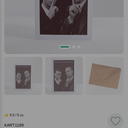
5.0 / 5
(3)
KART1189