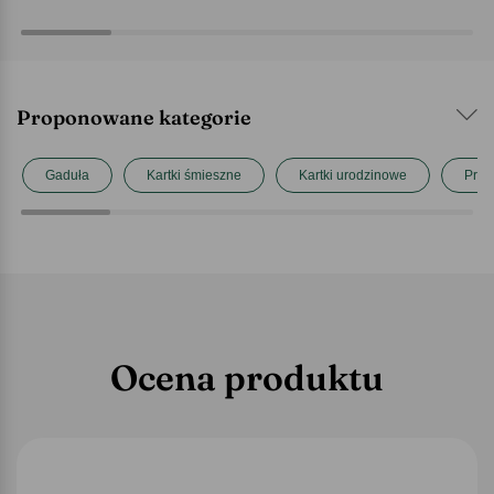
Proponowane kategorie
Gaduła
Kartki śmieszne
Kartki urodzinowe
Prez
Ocena produktu