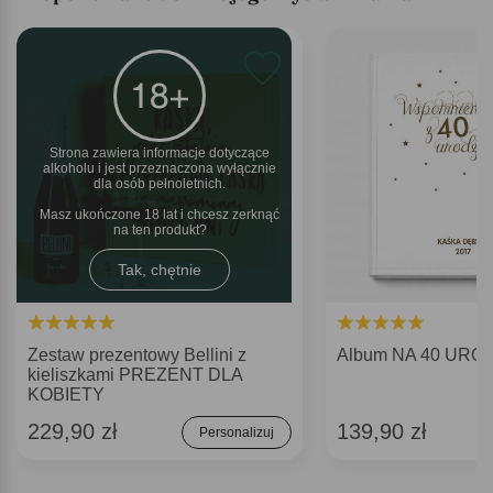
Strona zawiera informacje dotyczące
alkoholu i jest przeznaczona wyłącznie
dla osób pełnoletnich.
Masz ukończone 18 lat i chcesz zerknąć
na ten produkt
Tak, chętnie
Zestaw prezentowy Bellini z
Album NA 40 URO
kieliszkami PREZENT DLA
KOBIETY
229,90 zł
139,90 zł
Personalizuj