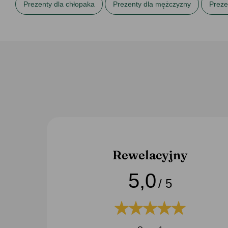
Prezenty dla chłopaka
Prezenty dla mężczyzny
Preze
Prezenty na 30. urodziny
Prezenty na 40. urodziny
Pr
Rewelacyjny
5,0
/ 5