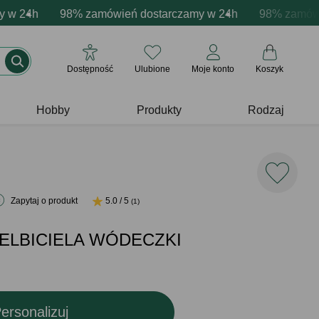
ja produktów
24h
 emocje - zawsze udane prezenty
98% zamówień dostarczamy w 24h
Profesjonalna i darmowa personalizacja produ
Prezentujemy pozytywne
98% zamówień 
Dostępność
Ulubione
Moje konto
Koszyk
Hobby
Produkty
Rodzaj
Zapytaj o produkt
5.0 / 5
(1)
WIELBICIELA WÓDECZKI
ersonalizuj