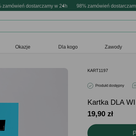
nalizacja produktów
e emocje - zawsze udane prezenty
mówień dostarczamy w 24h
Profesjonalna i darmowa personalizac
98% zamówień dostarczamy w 
Prezentujemy pozytywne
Okazje
Dla kogo
Zawody
KART1197
Produkt dostępny
Kartka DLA 
19,90
zł
P