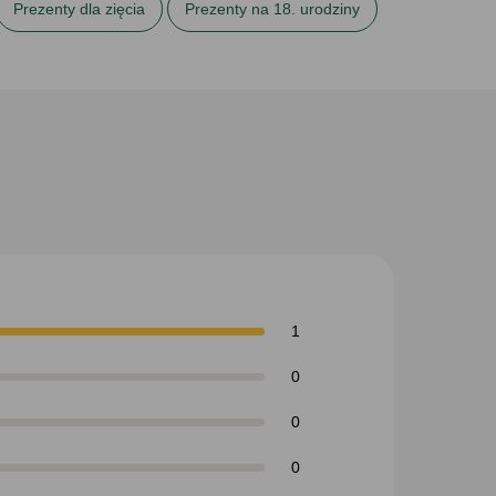
Prezenty dla zięcia
Prezenty na 18. urodziny
zenty na urodziny dla brata
Wszystkie kartki
1
0
0
0