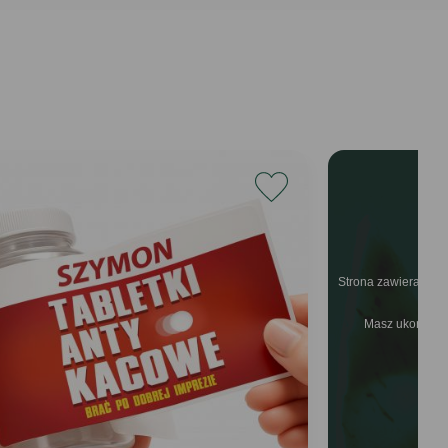
Strona zawiera info
wył
Masz ukończone