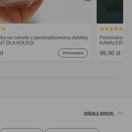
ka na cukierki z personalizowaną etykietą
Personalizow
T DLA KOLEGI
KAWALERSKI
zł
99,90 zł
Personalizuj
zobacz więcej