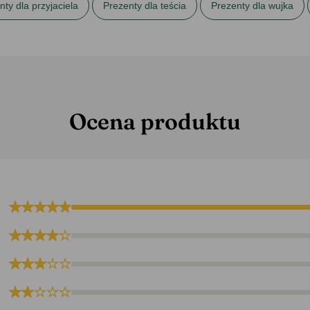
nty dla przyjaciela
Prezenty dla teścia
Prezenty dla wujka
ezenty na Dzień Chłopaka
Prezenty na Dzień Mężczyzny
Pre
Ocena produktu