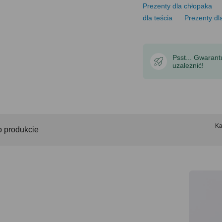
Prezenty dla chłopaka
dla teścia
Prezenty dl
Psst... Gwaran
uzależnić!
Ka
o produkcie