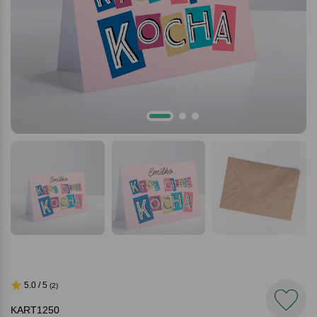
5.0 / 5
(2)
KART1250