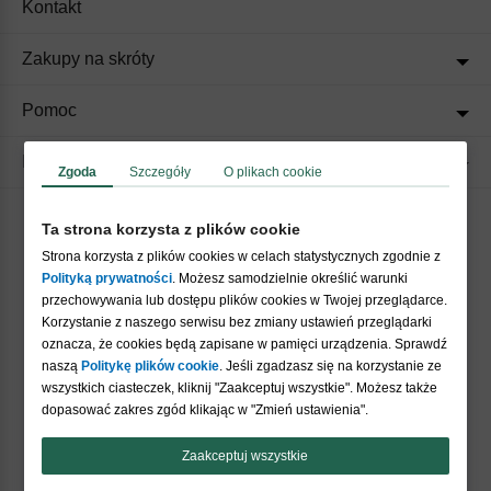
Kontakt
Zakupy na skróty
Pomoc
Regulaminy
Zgoda
Szczegóły
O plikach cookie
Ta strona korzysta z plików cookie
Akceptujemy płatności
Strona korzysta z plików cookies w celach statystycznych zgodnie z
Polityką prywatności
. Możesz samodzielnie określić warunki
przechowywania lub dostępu plików cookies w Twojej przeglądarce.
Korzystanie z naszego serwisu bez zmiany ustawień przeglądarki
oznacza, że cookies będą zapisane w pamięci urządzenia. Sprawdź
naszą
Politykę plików cookie
. Jeśli zgadzasz się na korzystanie ze
wszystkich ciasteczek, kliknij "Zaakceptuj wszystkie". Możesz także
Nasi partnerzy
dopasować zakres zgód klikając w "Zmień ustawienia".
Zaakceptuj wszystkie