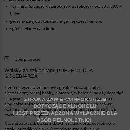
wymiary: (długość x szerokość x wysokość) - ok. 30 x 30,5 x
9 cm
personalizacja wykonana na górnej części kartonu
spód z tektury typu kraft
Opis produktu
Whisky ze szklankami PREZENT DLA
GOŁĘBIARZA
Trzeba przyznać, że hodowla gołębi to raczej rzadki i
niecodzienny rodzaj hobby, dlatego tym bardziej należy doceniać i
okazywać wsparcie osobie, która posiada takie nietypowe i
STRONA ZAWIERA INFORMACJE
oryginalne zainteresowanie. Nasz zestaw whisky to coś, co
DOTYCZĄCE ALKOHOLU
świetnie nada się na
prezent dla gołębiarza
i spowoduje, że
I JEST PRZEZNACZONA WYŁĄCZNIE DLA
poczuje się on wyjątkowo.
OSÓB PEŁNOLETNICH
Nasz produkt składa się z dwóch szklanek oraz doskonałej w
smaku szkockiej whisky. Wszystko to znajduje się w