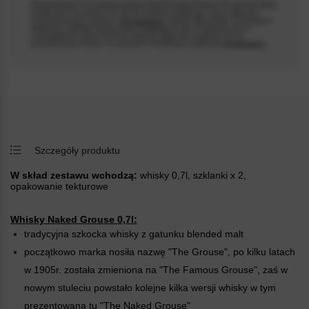
Przedstawienie na niniejszej stronie wyrobów alkoholowych nie stanowi oferty
handlowej w rozumieniu art. 66 §1 Kodeksu Cywilnego i służy wyłącznie
rezerwacji towaru zgodnie z
Regulaminem
. Wyroby alkoholowe są dostępne
wyłącznie w sklepie stacjonarnym znajdującym się w Chełmnie przy ul.
Łunawskiej 34, gdzie można je odebrać wyłącznie osobiście lub za
Psst... Gwarantujemy szybką dostawę. Zakupy w
pośrednictwem kuriera, na zasadach określonych odrębnym
regulaminem
.
naszym sklepie potrafią uzależnić!
Szczegóły produktu
W skład zestawu wchodzą:
whisky 0,7l, szklanki x 2,
opakowanie tekturowe
Whisky Naked Grouse 0,7l:
tradycyjna szkocka whisky z gatunku blended malt
początkowo marka nosiła nazwę "The Grouse", po kilku latach
w 1905r. została zmieniona na "The Famous Grouse", zaś w
nowym stuleciu powstało kolejne kilka wersji whisky w tym
prezentowana tu "The Naked Grouse"