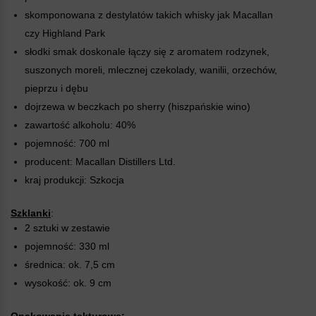
skomponowana z destylatów takich whisky jak Macallan
czy Highland Park
słodki smak doskonale łączy się z aromatem rodzynek,
suszonych moreli, mlecznej czekolady, wanilii, orzechów,
pieprzu i dębu
dojrzewa w beczkach po sherry (hiszpańskie wino)
zawartość alkoholu: 40%
pojemność: 700 ml
producent: Macallan Distillers Ltd.
kraj produkcji: Szkocja
Szklanki
:
2 sztuki w zestawie
pojemność: 330 ml
średnica: ok. 7,5 cm
wysokość: ok. 9 cm
Opakowanie tekturowe: