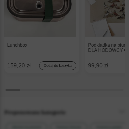
Lunchbox
Podkładka na biu
DLA HODOWCY G
159,20 zł
99,90 zł
Dodaj do koszyka
Proponowane kategorie
Alkohol na prezent
Famous Grouse
Hodowca gołębi