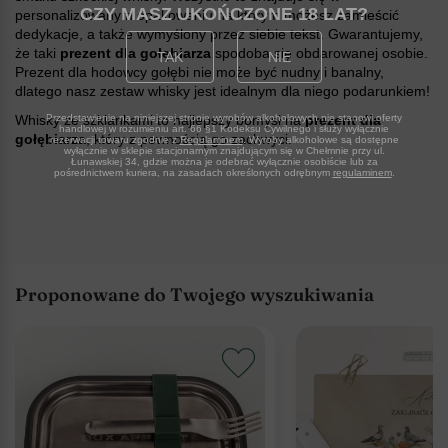
CZY MASZ UKOŃCZONE 18 LAT
personalizowanym opakowaniu na którym możesz zamieścić
dedykacje, a także wymyślony przez siebie tekst. Gwarantujemy,
że taki
prezent dla gołębiarza
spodoba się obdarowanej osobie.
TAK
NIE
Prezent dla hodowcy gołębi nie może być nudny i banalny,
dlatego nasz zestaw whisky jest idealnym dla niego podarunkiem!
Whisky ze szklankami to najlepszy pomysł na
prezent dla
Przedstawienie na niniejszej stronie wyrobów alkoholowych nie stanowi oferty
handlowej w rozumieniu art. 66 §1 Kodeksu Cywilnego i służy wyłącznie
gołębiarza
, który z pewnością go zachwyci.
rezerwacji towaru zgodnie z
Regulaminem
. Wyroby alkoholowe są dostępne
wyłącznie w sklepie stacjonarnym znajdującym się w Chełmnie przy ul.
Łunawskiej 34, gdzie można je odebrać wyłącznie osobiście lub za
pośrednictwem kuriera, na zasadach określonych odrębnym
regulaminem
.
Proponowane do Twojego wyszukiwania