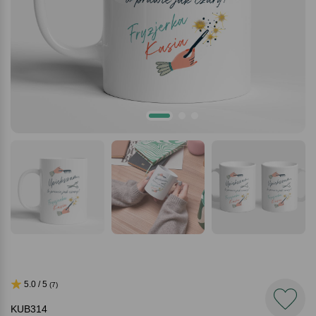
5.0 / 5
(7)
KUB314