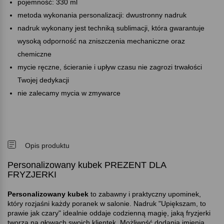
pojemność: 330 ml
metoda wykonania personalizacji: dwustronny nadruk
nadruk wykonany jest techniką sublimacji, która gwarantuje
wysoką odporność na zniszczenia mechaniczne oraz
chemiczne
mycie ręczne, ścieranie i upływ czasu nie zagrozi trwałości
Twojej dedykacji
nie zalecamy mycia w zmywarce
Opis produktu
Personalizowany kubek PREZENT DLA
FRYZJERKI
Personalizowany kubek
to zabawny i praktyczny upominek,
który rozjaśni każdy poranek w salonie. Nadruk "Upiększam, to
prawie jak czary" idealnie oddaje codzienną magię, jaką fryzjerki
tworzą na głowach swoich klientek. Możliwość dodania imienia