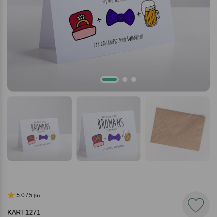
5.0 / 5
(6)
KART1271