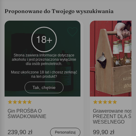
Proponowane do Twojego wyszukiwania
Strona zawiera informacje dotyczące
alkoholu i jest przeznaczona wyłącznie
dla osób pełnoletnich.
Masz ukończone 18 lat i chcesz zerknąć
na ten produkt
Tak, chętnie
Gin PROŚBA O
Grawerowane nosid
ŚWIADKOWANIE
PREZENT DLA ŚW
WESELNEGO
239,90 zł
99,90 zł
Personalizuj