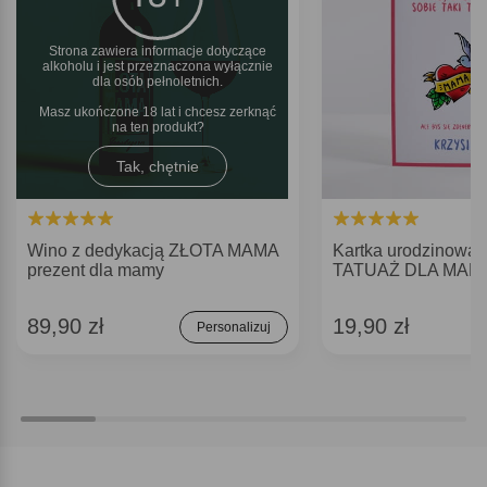
Strona zawiera informacje dotyczące
alkoholu i jest przeznaczona wyłącznie
dla osób pełnoletnich.
Masz ukończone 18 lat i chcesz zerknąć
na ten produkt
Tak, chętnie
Wino z dedykacją ZŁOTA MAMA
Kartka urodzinowa
prezent dla mamy
TATUAŻ DLA MAM
89,90 zł
19,90 zł
Personalizuj