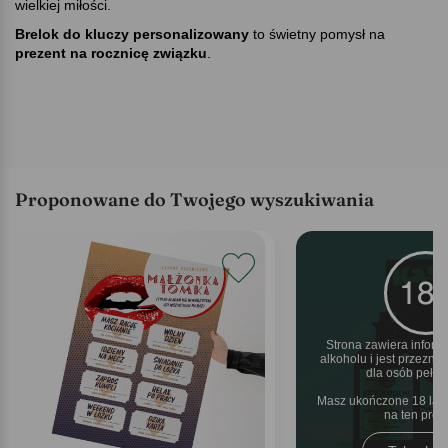
wielkiej miłości.
Brelok do kluczy personalizowany
to świetny pomysł na
prezent na rocznicę związku
.
Proponowane do Twojego wyszukiwania
Strona zawiera inform
alkoholu i jest przezn
dla osób pełnol
Masz ukończone 18 lat 
na ten pro