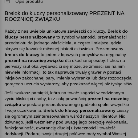
Opis produktu
Brelok do kluczy personalizowany PREZENT NA
ROCZNICĘ ZWIĄZKU
Każdy z nas uwielbia unikatowe zawieszki do kluczy.
Brelok do
kluczy personalizowany
to symbol własności, przynależności
przedmiotu do jednego właściciela, a często i miejsce, gdzie
skrywa się kawałek miłosnej historii człowieka. Prezentowany
brelok do kluczy
to jeden z lepszych pomysłów na oryginalny
prezent na rocznicę związku
dla ukochanej osoby. I choć na
pierwszy rzut oka wydawać ci się może, że zmieści się na nim
niewiele informacji, to tak naprawdę trwały grawer w postaci
inicjałów zakochanej pary, imienia wybranka lub daty rozpoczęcia
gorącego uczucia wystarczy, aby przekazać więcej niż tysiąc słów.
Jeśli szukasz pamiątki, która na trwałe zagości w codziennym
życiu bliskiej ci osoby, to z całą pewnością
prezent na rocznicę
związku
w postaci personalizowanego gadżetu spełni wszystkie
Twoje oczekiwania.
Brelok do kluczy personalizowany
cieszy
się ogromnym zainteresowaniem wśród naszych Klientów. Nic
dziwnego, jeśli weźmiemy pod uwagę jego precyzję wykonania,
funkcjonalność, gwarancję długiej użyteczności i trwałość
dedykacji. Podaruj swojej drugiej połówce mały symbol Waszej