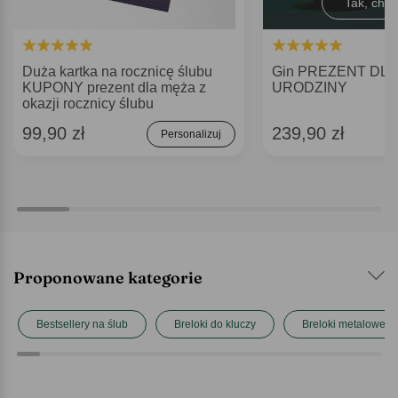
Tak, chęt
Duża kartka na rocznicę ślubu
Gin PREZENT DLA
KUPONY prezent dla męża z
URODZINY
okazji rocznicy ślubu
99,90 zł
239,90 zł
Personalizuj
Proponowane kategorie
Bestsellery na ślub
Breloki do kluczy
Breloki metalowe