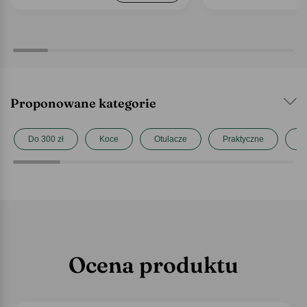
Proponowane kategorie
Do 300 zł
Koce
Otulacze
Praktyczne
Pr
Ocena produktu