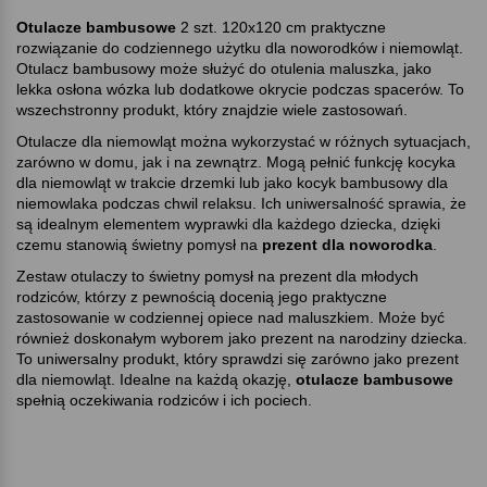
Otulacze bambusowe
2 szt. 120x120 cm praktyczne
rozwiązanie do codziennego użytku dla noworodków i niemowląt.
Otulacz bambusowy może służyć do otulenia maluszka, jako
lekka osłona wózka lub dodatkowe okrycie podczas spacerów. To
wszechstronny produkt, który znajdzie wiele zastosowań.
Otulacze dla niemowląt można wykorzystać w różnych sytuacjach,
zarówno w domu, jak i na zewnątrz. Mogą pełnić funkcję kocyka
dla niemowląt w trakcie drzemki lub jako kocyk bambusowy dla
niemowlaka podczas chwil relaksu. Ich uniwersalność sprawia, że
są idealnym elementem wyprawki dla każdego dziecka, dzięki
czemu stanowią świetny pomysł na
prezent dla noworodka
.
Zestaw otulaczy to świetny pomysł na prezent dla młodych
rodziców, którzy z pewnością docenią jego praktyczne
zastosowanie w codziennej opiece nad maluszkiem. Może być
również doskonałym wyborem jako prezent na narodziny dziecka.
To uniwersalny produkt, który sprawdzi się zarówno jako prezent
dla niemowląt. Idealne na każdą okazję,
otulacze bambusowe
spełnią oczekiwania rodziców i ich pociech.