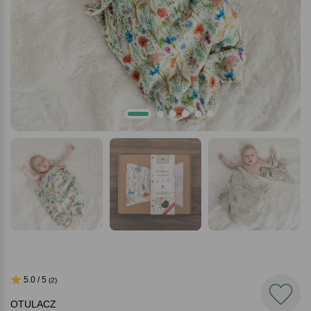
5.0 / 5
(2)
OTULACZ