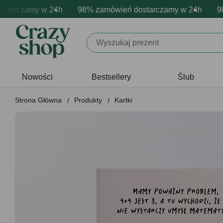
arczamy w 24h
mowa personalizacja produktów
wne emocje - zawsze udane prezenty
98% zamówień dostarczamy w 24h
Profesjonalna i darmowa per
Prezentujemy pozyty
98% 
Nowości
Bestsellery
Ślub
Strona Główna
Produkty
Kartki