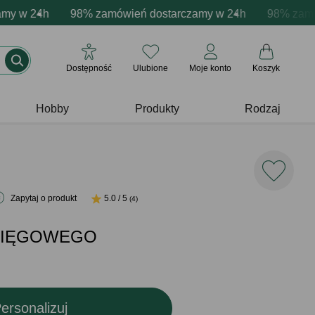
acja produktów
 w 24h
wne emocje - zawsze udane prezenty
98% zamówień dostarczamy w 24h
Profesjonalna i darmowa personalizacja pr
Prezentujemy pozytyw
98% zamówie
Dostępność
Ulubione
Moje konto
Koszyk
Hobby
Produkty
Rodzaj
Zapytaj o produkt
5.0 / 5
(4)
KSIĘGOWEGO
ersonalizuj