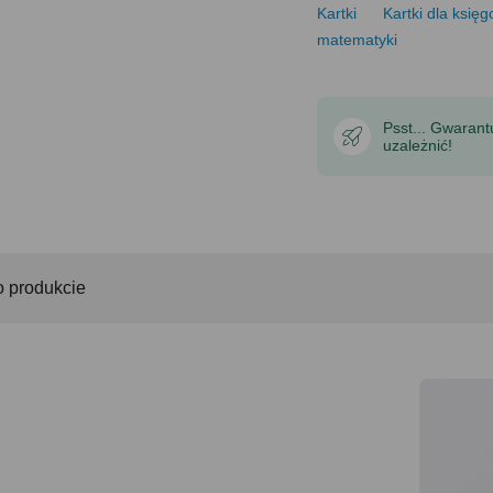
Kartki
Kartki dla księ
matematyki
Psst... Gwaran
uzależnić!
o produkcie