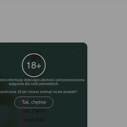
iera informacje dotyczące alkoholu i jest przeznaczona
wyłącznie dla osób pełnoletnich.
ukończone 18 lat i chcesz zerknąć na ten produkt
Tak, chętnie