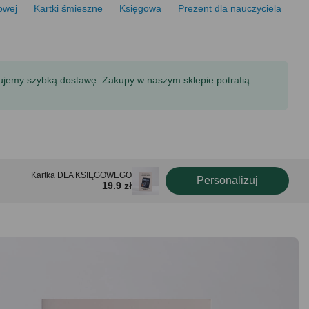
gowej
Kartki śmieszne
Księgowa
Prezent dla nauczyciela
tujemy szybką dostawę. Zakupy w naszym sklepie potrafią
Kartka DLA KSIĘGOWEGO
Personalizuj
19.9 zł