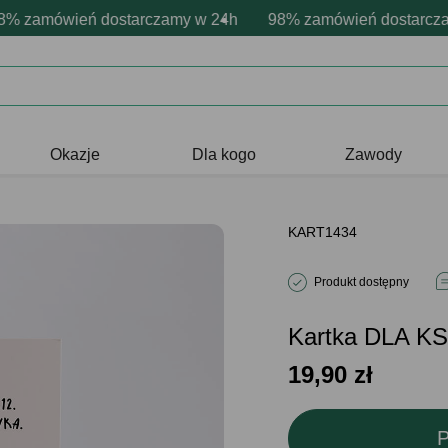
sonalizacja produktów
wne emocje - zawsze udane prezenty
zamówień dostarczamy w 24h
Profesjonalna i darmowa personaliz
98% zamówień dostarczamy
Prezentujemy pozyty
Okazje
Dla kogo
Zawody
KART1434
Produkt dostępny
Kartka DLA 
19,90
zł
P