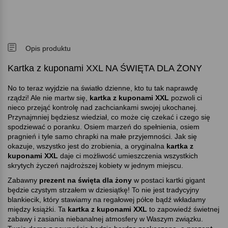
Opis produktu
Kartka z kuponami XXL NA ŚWIĘTA DLA ŻONY
No to teraz wyjdzie na światło dzienne, kto tu tak naprawdę
rządzi! Ale nie martw się,
kartka z kuponami XXL
pozwoli ci
nieco przejąć kontrolę nad zachciankami swojej ukochanej.
Przynajmniej będziesz wiedział, co może cię czekać i czego się
spodziewać o poranku. Osiem marzeń do spełnienia, osiem
pragnień i tyle samo chrapki na małe przyjemności. Jak się
okazuje, wszystko jest do zrobienia, a oryginalna
kartka z
kuponami XXL
daje ci możliwość umieszczenia wszystkich
skrytych życzeń najdroższej kobiety w jednym miejscu.
Zabawny
prezent na święta dla żony
w postaci kartki gigant
będzie czystym strzałem w dziesiątkę! To nie jest tradycyjny
blankiecik, który stawiamy na regałowej półce bądź wkładamy
między książki. Ta
kartka z kuponami XXL
to zapowiedź świetnej
zabawy i zasiania niebanalnej atmosfery w Waszym związku.