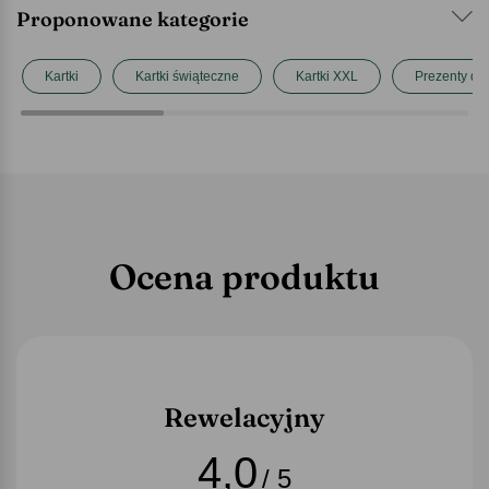
Proponowane kategorie
Kartki
Kartki świąteczne
Kartki XXL
Prezenty dl
Ocena produktu
Rewelacyjny
4,0
/ 5