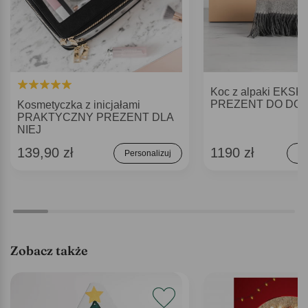
Koc z alpaki EK
PREZENT DO DO
Kosmetyczka z inicjałami
PRAKTYCZNY PREZENT DLA
NIEJ
139,90 zł
1190 zł
Personalizuj
Do
Zobacz także