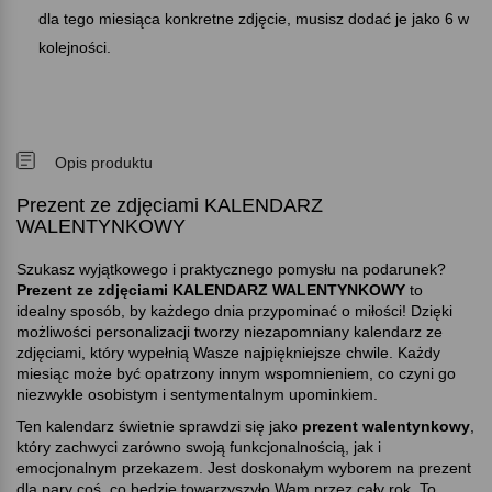
dla tego miesiąca konkretne zdjęcie, musisz dodać je jako 6 w
kolejności.
Opis produktu
Prezent ze zdjęciami KALENDARZ
WALENTYNKOWY
Szukasz wyjątkowego i praktycznego pomysłu na podarunek
Prezent ze zdjęciami KALENDARZ WALENTYNKOWY
to
idealny sposób, by każdego dnia przypominać o miłości! Dzięki
możliwości personalizacji tworzy niezapomniany kalendarz ze
zdjęciami, który wypełnią Wasze najpiękniejsze chwile. Każdy
miesiąc może być opatrzony innym wspomnieniem, co czyni go
niezwykle osobistym i sentymentalnym upominkiem.
Ten kalendarz świetnie sprawdzi się jako
prezent walentynkowy
,
który zachwyci zarówno swoją funkcjonalnością, jak i
emocjonalnym przekazem. Jest doskonałym wyborem na prezent
dla pary coś, co będzie towarzyszyło Wam przez cały rok. To