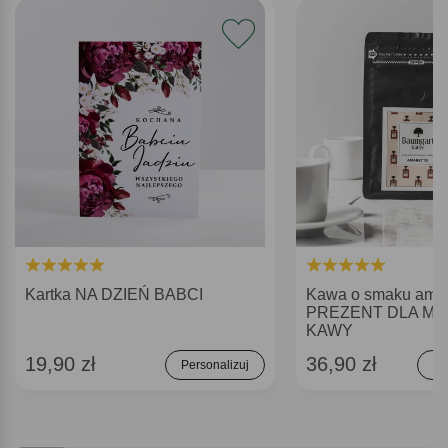
Kartka NA DZIEŃ BABCI
Kawa o smaku amar
PREZENT DLA MI
KAWY
19,90 zł
36,90 zł
Personalizuj
Do