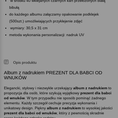
w środku 40 wklejanych czarnych kart przełożonych białą
bibułą
do każdego albumu załączamy opakowanie podklejek
(500szt.) umożliwiających przyklejenie zdjęć
wymiary: 30,5 x 31 cm
metoda wykonania personalizacji: nadruk UV
Opis produktu
Album z nadrukiem PREZENT DLA BABCI OD
WNUKÓW
Elegancki, stylowy i niezwykle urzekający
album z nadrukiem
to
propozycja dla osób, które szykują wyjątkowy
prezent dla babci
od wnuków
. W tym przypadku nie sposób pominąć żadnego
elementu. Każdy szczegół cechuje precyzja wykonania i
unikatowy design. Piękny
album z nadrukiem
to wysokiej jakości
prezent dla babci od wnuków
, który z pewnością skradnie
serce każdego członka rodziny.