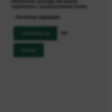
alkoholowe wymaga akceptacji
Produkt dostępny
Zapytaj o produkt
regulaminu i zarejestrowania konta.
Akceptuję
regulamin
Prosecco z kieliszkami PREZENT DLA DZIEWCZYNY NA
WALENTYNKI
219,90
zł
lub
Zarejestruj się
Personalizuj
Zaloguj
Wysyłka
Zamów ten produkt teraz, otrzymasz
12.08.2026
Opcje dostaw >
Wyślij prosto do adresata!
100% realizacji zamówień i wysyłek z Polski.