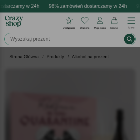
tarczamy w 24h
rmowa personalizacja produktów
ywne emocje - zawsze udane prezenty
98% zamówień dostarczamy w 24h
Profesjonalna i darmowa p
Prezentujemy pozyt
98%
Menu
Dostępność
Ulubione
Moje konto
Koszyk
Strona Główna
Produkty
Alkohol na prezent