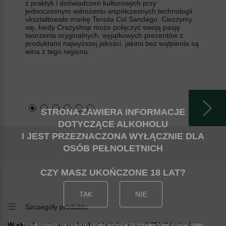
z praktyk i doświadczeń kulturowych przy
jednoczesnym wdrożeniu współczesnych technologii
ukształtowało markę Tenuta Col Sandago. Cieszymy
się, kiedy Crazyshop może połączyć swoją pasję
tworzenia oryginalnych, wyjątkowych prezentów z
produktami najwyższej jakości, jakimi bez wątpienia są
wina z tego regionu.
STRONA ZAWIERA INFORMACJE
DOTYCZĄCE ALKOHOLU
I JEST PRZEZNACZONA WYŁĄCZNIE DLA
OSÓB PEŁNOLETNICH
CZY MASZ UKOŃCZONE 18 LAT
TAK
NIE
Szczegóły produktu
W skład zestawu wchodzą:
butelka wina 0,75l, 2 kieliszki,
Przedstawienie na niniejszej stronie wyrobów alkoholowych nie stanowi oferty