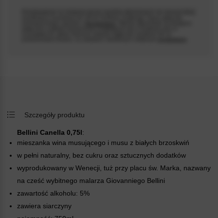
Przedstawienie na niniejszej stronie wyrobów alkoholowych nie stanowi oferty
handlowej w rozumieniu art. 66 §1 Kodeksu Cywilnego i służy wyłącznie
rezerwacji towaru zgodnie z
Regulaminem
. Wyroby alkoholowe są dostępne
wyłącznie w sklepie stacjonarnym znajdującym się w Chełmnie przy ul.
Łunawskiej 34, gdzie można je odebrać wyłącznie osobiście lub za
Psst... Gwarantujemy szybką dostawę. Zakupy w
pośrednictwem kuriera, na zasadach określonych odrębnym
regulaminem
.
naszym sklepie potrafią uzależnić!
Szczegóły produktu
Bellini Canella 0,75l
:
mieszanka wina musującego i musu z białych brzoskwiń
w pełni naturalny, bez cukru oraz sztucznych dodatków
wyprodukowany w Wenecji, tuż przy placu św. Marka, nazwany
na cześć wybitnego malarza Giovanniego Bellini
zawartość alkoholu: 5%
zawiera siarczyny