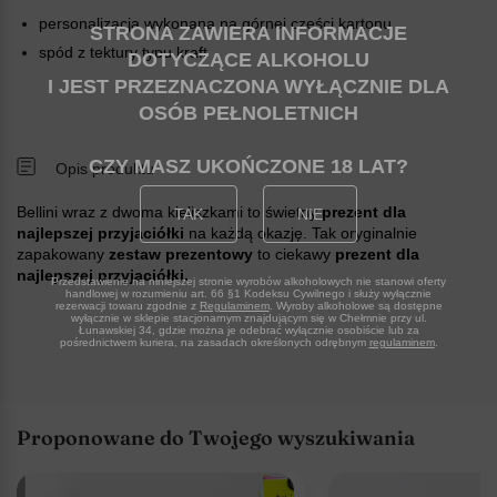
personalizacja wykonana na górnej części kartonu
STRONA ZAWIERA INFORMACJE
spód z tektury typu kraft
DOTYCZĄCE ALKOHOLU
I JEST PRZEZNACZONA WYŁĄCZNIE DLA
OSÓB PEŁNOLETNICH
CZY MASZ UKOŃCZONE 18 LAT
Opis produktu
Bellini wraz z dwoma kieliszkami to świetny
prezent dla
TAK
NIE
najlepszej przyjaciółki
na każdą okazję. Tak oryginalnie
zapakowany
zestaw prezentowy
to ciekawy
prezent dla
najlepszej przyjaciółki.
Przedstawienie na niniejszej stronie wyrobów alkoholowych nie stanowi oferty
handlowej w rozumieniu art. 66 §1 Kodeksu Cywilnego i służy wyłącznie
rezerwacji towaru zgodnie z
Regulaminem
. Wyroby alkoholowe są dostępne
wyłącznie w sklepie stacjonarnym znajdującym się w Chełmnie przy ul.
Łunawskiej 34, gdzie można je odebrać wyłącznie osobiście lub za
pośrednictwem kuriera, na zasadach określonych odrębnym
regulaminem
.
Proponowane do Twojego wyszukiwania