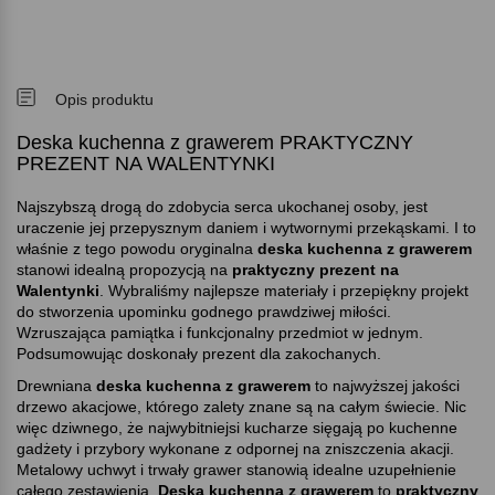
Opis produktu
Deska kuchenna z grawerem PRAKTYCZNY
PREZENT NA WALENTYNKI
Najszybszą drogą do zdobycia serca ukochanej osoby, jest
uraczenie jej przepysznym daniem i wytwornymi przekąskami. I to
właśnie z tego powodu oryginalna
deska kuchenna z grawerem
stanowi idealną propozycją na
praktyczny prezent na
Walentynki
. Wybraliśmy najlepsze materiały i przepiękny projekt
do stworzenia upominku godnego prawdziwej miłości.
Wzruszająca pamiątka i funkcjonalny przedmiot w jednym.
Podsumowując doskonały prezent dla zakochanych.
Drewniana
deska kuchenna z grawerem
to najwyższej jakości
drzewo akacjowe, którego zalety znane są na całym świecie. Nic
więc dziwnego, że najwybitniejsi kucharze sięgają po kuchenne
gadżety i przybory wykonane z odpornej na zniszczenia akacji.
Metalowy uchwyt i trwały grawer stanowią idealne uzupełnienie
całego zestawienia.
Deska kuchenna z grawerem
to
praktyczny