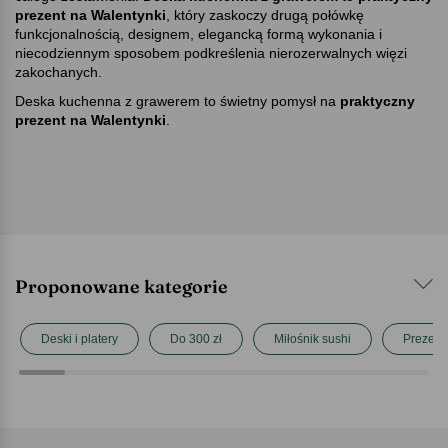
prezent na Walentynki
, który zaskoczy drugą połówkę
funkcjonalnością, designem, elegancką formą wykonania i
niecodziennym sposobem podkreślenia nierozerwalnych więzi
zakochanych.
Deska kuchenna z grawerem to świetny pomysł na
praktyczny
prezent na Walentynki
.
Proponowane kategorie
Deski i platery
Do 300 zł
Miłośnik sushi
Prezent