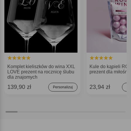
Komplet kieliszków do wina XXL
Kule do kąpieli R
LOVE prezent na rocznicę ślubu
prezent dla miłośni
dla znajomych
139,90 zł
23,94 zł
Personalizuj
Do