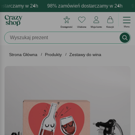
tarczamy w 24h
armowa personalizacja produktów
tywne emocje - zawsze udane prezenty
98% zamówień dostarczamy w 24h
Profesjonalna i darmowa 
Prezentujemy pozy
98
Menu
Dostępność
Ulubione
Moje konto
Koszyk
Strona Główna
Produkty
Zestawy do wina