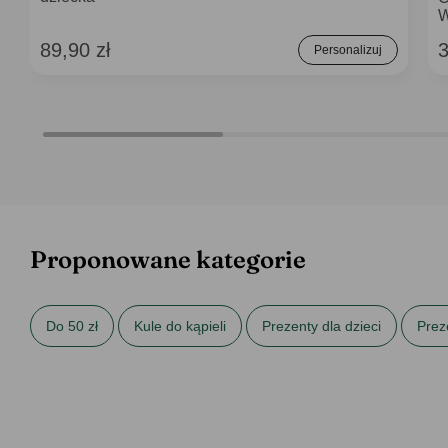
89,90 zł
3
Personalizuj
Proponowane kategorie
Do 50 zł
Kule do kąpieli
Prezenty dla dzieci
Prez