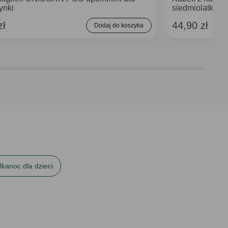
ynki
siedmiolatki
zł
44,90 zł
Dodaj do koszyka
kanoc dla dzieci