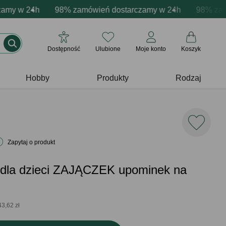
zacja produktów
y w 24h
ywne emocje - zawsze udane prezenty
98% zamówień dostarczamy w 24h
Profesjonalna i darmowa personalizacja p
Prezentujemy pozyt
98% zamówi
Dostępność
Ulubione
Moje konto
Koszyk
Hobby
Produkty
Rodzaj
Zapytaj o produkt
i dla dzieci ZAJĄCZEK upominek na
43,62 zł