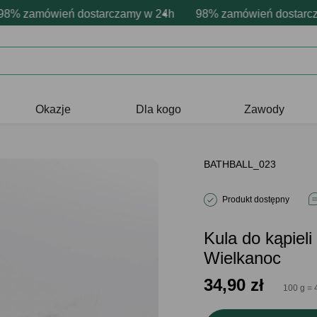
ersonalizacja produktów
ywne emocje - zawsze udane prezenty
 zamówień dostarczamy w 24h
Profesjonalna i darmowa personali
98% zamówień dostarczam
Prezentujemy pozyt
Okazje
Dla kogo
Zawody
BATHBALL_023
Produkt dostępny
Kula do kąpiel
Wielkanoc
34,90
zł
100 g = 