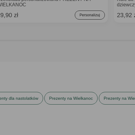
WIELKANOC
dziewcz
9,90 zł
23,92 
Personalizuj
enty dla nastolatków
Prezenty na Wielkanoc
Prezenty na Wiel