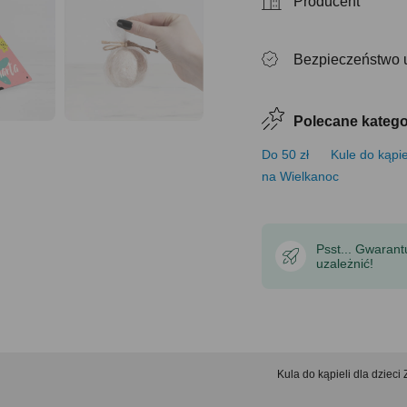
Producent
Bezpieczeństwo 
Polecane katego
Do 50 zł
Kule do kąpie
na Wielkanoc
Psst... Gwaran
uzależnić!
Kula do kąpieli dla dzie