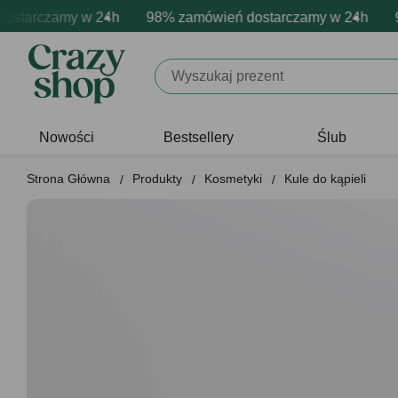
tarczamy w 24h
rmowa personalizacja produktów
tywne emocje - zawsze udane prezenty
98% zamówień dostarczamy w 24h
Profesjonalna i darmowa p
Prezentujemy pozyt
98%
Nowości
Bestsellery
Ślub
Strona Główna
Produkty
Kosmetyki
Kule do kąpieli