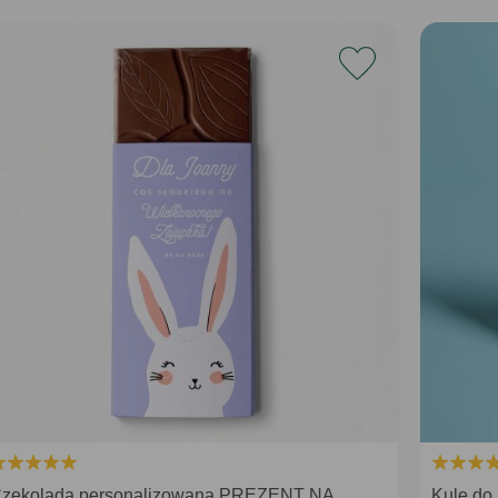
zekolada personalizowana PREZENT NA
Kule do