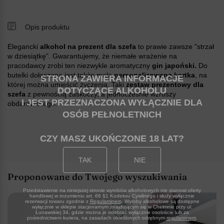
Opis produktu
Elegancki
alkohol na prezent dla szefa
to prawie zawsze "strzał
w dziesiątkę". Gwarantujemy, że niemałe wrażenie na
pracodawcy zrobi ten niezwykle aromatyczny
gin japoński.
Do
butelki dołączona jest także mała
personalizowana kartka
, na
STRONA ZAWIERA INFORMACJE
której można umieścić życzenia. Taki
zestaw prezentowy dla
DOTYCZĄCE ALKOHOLU
szefa
z pewnością zaskoczy, a jednocześnie wzruszy
I JEST PRZEZNACZONA WYŁĄCZNIE DLA
obdarowanego.
OSÓB PEŁNOLETNICH
CZY MASZ UKOŃCZONE 18 LAT
TAK
NIE
Proponowane do Twojego wyszukiwania
Przedstawienie na niniejszej stronie wyrobów alkoholowych nie stanowi oferty
handlowej w rozumieniu art. 66 §1 Kodeksu Cywilnego i służy wyłącznie
rezerwacji towaru zgodnie z
Regulaminem
. Wyroby alkoholowe są dostępne
wyłącznie w sklepie stacjonarnym znajdującym się w Chełmnie przy ul.
Łunawskiej 34, gdzie można je odebrać wyłącznie osobiście lub za
pośrednictwem kuriera, na zasadach określonych odrębnym
regulaminem
.