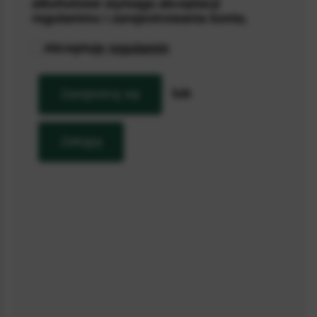
alkoholowe wymaga akceptacji
regulaminu i zarejestrowania konta.
Produkt dostępny
Zapytaj o produkt
Akceptuję
regulamin
Gin japoński i mała kartka ALKOHOL NA PREZENT DLA
SZEFA
lub
Zarejestruj się
199,90
zł
Zaloguj
Personalizuj
Wysyłka
Zamów ten produkt teraz, otrzymasz
10.08.2026
Opcje dostaw >
Wyślij prosto do adresata!