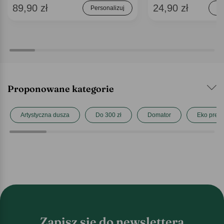
89,90 zł
24,90 zł
Personalizuj
Do
Proponowane kategorie
Artystyczna dusza
Do 300 zł
Domator
Eko preze
Zapisz się do newslettera