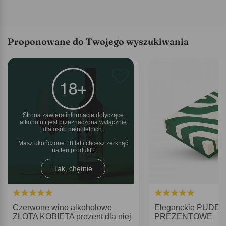
Proponowane do Twojego wyszukiwania
Strona zawiera informacje dotyczące
alkoholu i jest przeznaczona wyłącznie
dla osób pełnoletnich.
Masz ukończone 18 lat i chcesz zerknąć
na ten produkt
Tak, chętnie
Czerwone wino alkoholowe
Eleganckie PUDE
ZŁOTA KOBIETA prezent dla niej
PREZENTOWE