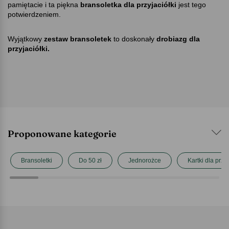
pamiętacie i ta piękna
bransoletka dla przyjaciółki
jest tego
potwierdzeniem.
Wyjątkowy
zestaw bransoletek
to doskonały
drobiazg dla
przyjaciółki.
Proponowane kategorie
Bransoletki
Do 50 zł
Jednorożce
Kartki dla przyj