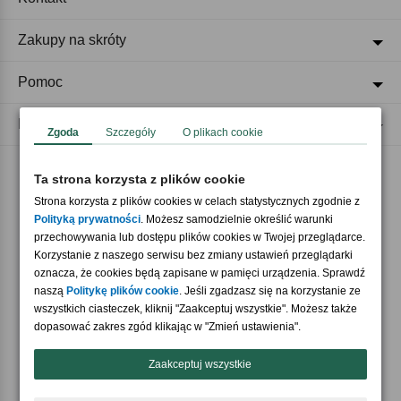
Zakupy na skróty
Pomoc
Regulaminy
Zgoda
Szczegóły
O plikach cookie
Ta strona korzysta z plików cookie
Akceptujemy płatności
Strona korzysta z plików cookies w celach statystycznych zgodnie z
Polityką prywatności
. Możesz samodzielnie określić warunki
przechowywania lub dostępu plików cookies w Twojej przeglądarce.
Korzystanie z naszego serwisu bez zmiany ustawień przeglądarki
oznacza, że cookies będą zapisane w pamięci urządzenia. Sprawdź
naszą
Politykę plików cookie
. Jeśli zgadzasz się na korzystanie ze
wszystkich ciasteczek, kliknij "Zaakceptuj wszystkie". Możesz także
Nasi partnerzy
dopasować zakres zgód klikając w "Zmień ustawienia".
Zaakceptuj wszystkie