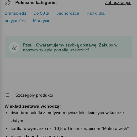
Polecane kategorie:
Zobacz więcej
Bransoletki
Do 50 zł
Jednorożce
Kartki dla
przyjaciółki
Marzyciel
Psst... Gwarantujemy szybką dostawę. Zakupy w
naszym sklepie potrafią uzależnić!
Szczegóły produktu
W skład zestawu wchodzą:
dwie bransoletki z motywem gwiazdek i księżyca w kolorze
złotym
kartka o wymiarze ok. 10,5 x 15 cm z napisem "Make a wish"
różowa koperta z nadrukiem