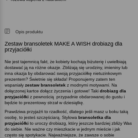
Opis produktu
Zestaw bransoletek MAKE A WISH drobiazg dla
przyjaciółki
Nie jest tajemnicą fakt, że kobiety kochają biżuterię i uwielbiają
dostawać ją na różne okazje. Zbliżają się urodziny, imieniny lub
inna okazja by obdarować swoją przyjaciółkę nietuzinkowym
prezentem? Świetnie się składa! Proponujemy zatem ten
wspaniały
zestaw bransoletek
z modnymi motywami. Na
dołączonej kartce dołącz życzenia i gotowe! Taki
drobiazg dla
przyjaciółki
z pewnością
przypadnie obdarowanej do gustu i
będzie
to prezentowy strzał w dziesiątkę.
Prawdziwa przyjaźń to rzadkość, dlatego jeśli masz u boku taką
osobę, to jesteś szczęściarą. Stylowa
bransoletka dla
przyjaciółki
to uroczy drobiazg, który jeszcze bardziej zbliży Was
do siebie. Nie ważne czy mieszkacie w jednym mieście i jak
często się spotykacie. Najważniejsze, że zawsze o sobie