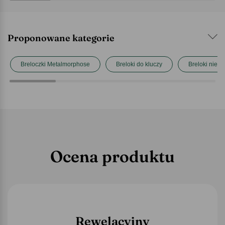
Proponowane kategorie
Breloczki Metalmorphose
Breloki do kluczy
Breloki niep
Ocena produktu
Rewelacyjny