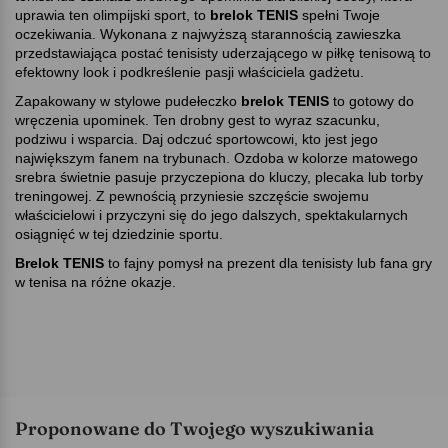
uprawia ten olimpijski sport, to
brelok TENIS
spełni Twoje
oczekiwania. Wykonana z najwyższą starannością zawieszka
przedstawiająca postać tenisisty uderzającego w piłkę tenisową to
efektowny look i podkreślenie pasji właściciela gadżetu.
Zapakowany w stylowe pudełeczko
brelok TENIS
to gotowy do
wręczenia upominek. Ten drobny gest to wyraz szacunku,
podziwu i wsparcia. Daj odczuć sportowcowi, kto jest jego
największym fanem na trybunach. Ozdoba w kolorze matowego
srebra świetnie pasuje przyczepiona do kluczy, plecaka lub torby
treningowej. Z pewnością przyniesie szczęście swojemu
właścicielowi i przyczyni się do jego dalszych, spektakularnych
osiągnięć w tej dziedzinie sportu.
Brelok TENIS
to fajny pomysł na prezent dla tenisisty lub fana gry
w tenisa na różne okazje.
Proponowane do Twojego wyszukiwania