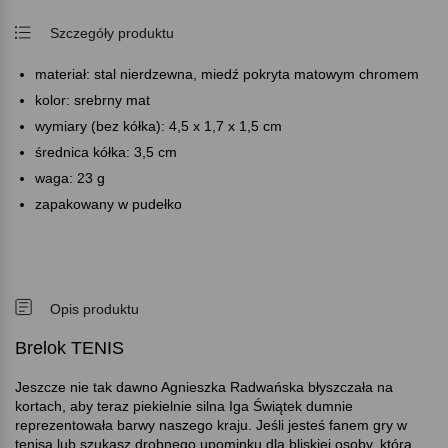
Szczegóły produktu
materiał: stal nierdzewna, miedź pokryta matowym chromem
kolor: srebrny mat
wymiary (bez kółka): 4,5 x 1,7 x 1,5 cm
średnica kółka: 3,5 cm
waga: 23 g
zapakowany w pudełko
Opis produktu
Brelok TENIS
Jeszcze nie tak dawno Agnieszka Radwańska błyszczała na
kortach, aby teraz piekielnie silna Iga Świątek dumnie
reprezentowała barwy naszego kraju. Jeśli jesteś fanem gry w
tenisa lub szukasz drobnego upominku dla bliskiej osoby, która