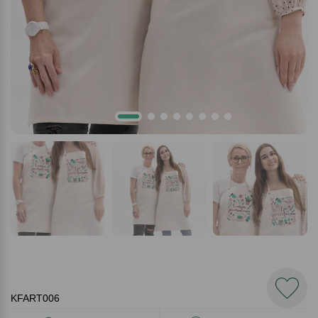
KFART006