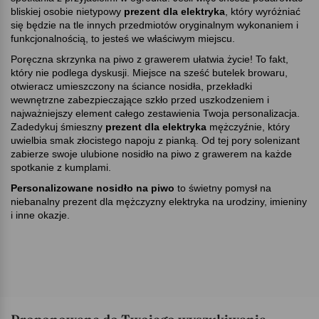
bliskiej osobie nietypowy
prezent dla elektryka
, który wyróżniać
się będzie na tle innych przedmiotów oryginalnym wykonaniem i
funkcjonalnością, to jesteś we właściwym miejscu.
Poręczna skrzynka na piwo z grawerem ułatwia życie! To fakt,
który nie podlega dyskusji. Miejsce na sześć butelek browaru,
otwieracz umieszczony na ściance nosidła, przekładki
wewnętrzne zabezpieczające szkło przed uszkodzeniem i
najważniejszy element całego zestawienia Twoja personalizacja.
Zadedykuj śmieszny
prezent dla elektryka
mężczyźnie, który
uwielbia smak złocistego napoju z pianką. Od tej pory solenizant
zabierze swoje ulubione nosidło na piwo z grawerem na każde
spotkanie z kumplami.
Personalizowane nosidło na piwo
to świetny pomysł na
niebanalny prezent dla mężczyzny elektryka na urodziny, imieniny
i inne okazje.