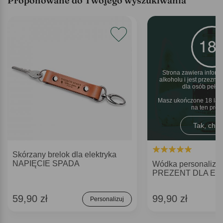
Proponowane do Twojego wyszukiwania
Strona zawiera inform
alkoholu i jest przezn
dla osób pełnol
Masz ukończone 18 lat 
na ten pro
Tak, chęt
Skórzany brelok dla elektryka
NAPIĘCIE SPADA
Wódka personaliz
PREZENT DLA EL
59,90 zł
99,90 zł
Personalizuj