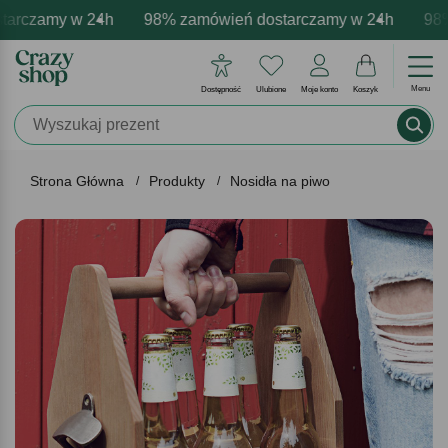
rczamy w 24h
owa personalizacja produktów
wne emocje - zawsze udane prezenty
98% zamówień dostarczamy w 24h
Profesjonalna i darmowa per
Prezentujemy pozyty
98% 
Menu
Dostępność
Ulubione
Moje konto
Koszyk
Strona Główna
Produkty
Nosidła na piwo