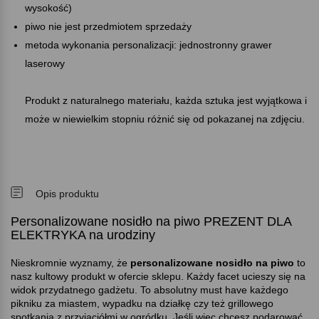
wysokość)
piwo nie jest przedmiotem sprzedaży
metoda wykonania personalizacji: jednostronny grawer
laserowy
Produkt z naturalnego materiału, każda sztuka jest wyjątkowa i
może w niewielkim stopniu różnić się od pokazanej na zdjęciu.
Opis produktu
Personalizowane nosidło na piwo PREZENT DLA
ELEKTRYKA na urodziny
Nieskromnie wyznamy, że
personalizowane nosidło na piwo
to
nasz kultowy produkt w ofercie sklepu. Każdy facet ucieszy się na
widok przydatnego gadżetu. To absolutny must have każdego
pikniku za miastem, wypadku na działkę czy też grillowego
spotkania z przyjaciółmi w ogródku. Jeśli więc chcesz podarować