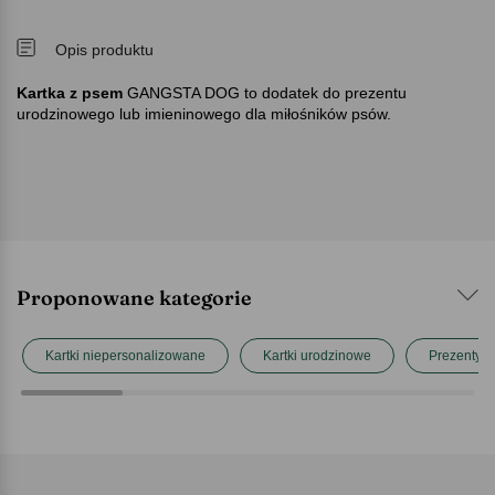
Opis produktu
Kartka z psem
GANGSTA DOG to dodatek do prezentu
urodzinowego lub imieninowego dla miłośników psów.
Proponowane kategorie
Kartki niepersonalizowane
Kartki urodzinowe
Prezenty d