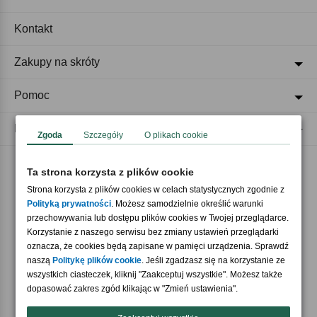
Kontakt
Zakupy na skróty
Pomoc
Regulaminy
Zgoda
Szczegóły
O plikach cookie
Ta strona korzysta z plików cookie
Akceptujemy płatności
Strona korzysta z plików cookies w celach statystycznych zgodnie z
Polityką prywatności
. Możesz samodzielnie określić warunki
przechowywania lub dostępu plików cookies w Twojej przeglądarce.
Korzystanie z naszego serwisu bez zmiany ustawień przeglądarki
oznacza, że cookies będą zapisane w pamięci urządzenia. Sprawdź
naszą
Politykę plików cookie
. Jeśli zgadzasz się na korzystanie ze
wszystkich ciasteczek, kliknij "Zaakceptuj wszystkie". Możesz także
Nasi partnerzy
dopasować zakres zgód klikając w "Zmień ustawienia".