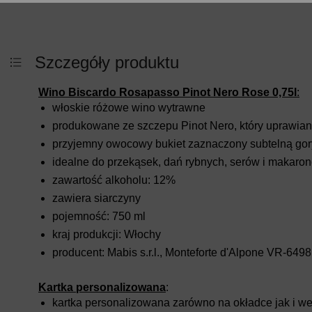
Szczegóły produktu
Wino Biscardo Rosapasso Pinot Nero Rose 0,75l
:
włoskie różowe wino wytrawne
produkowane ze szczepu Pinot Nero, który uprawiany 
przyjemny owocowy bukiet zaznaczony subtelną go
idealne do przekąsek, dań rybnych, serów i makaro
zawartość alkoholu: 12%
zawiera siarczyny
pojemność: 750 ml
kraj produkcji: Włochy
producent: Mabis s.r.l., Monteforte d'Alpone VR-6498
Kartka personalizowana
:
kartka personalizowana zarówno na okładce jak i we