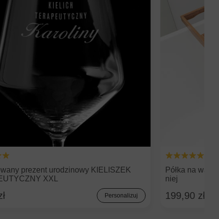
wany prezent urodzinowy KIELISZEK
Półka na wann
EUTYCZNY XXL
niej
zł
199,90 zł
Personalizuj