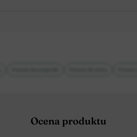
y
Prezenty dla przyjaciółki
Prezenty dla siostry
Prezenty 
dla siostry
Prezenty na urodziny
Prezenty na urodziny dla ni
Ocena produktu