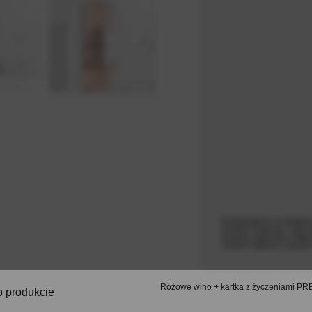
Producent
Bezpieczeństwo 
Polecane katego
Alkohol na prezent
Do
Prezenty dla siostry
Psst... Gwaran
uzależnić!
Przedstawienie na niniejsze
Kodeksu Cywilnego i służy w
dostępne wyłącznie w sklepi
odebrać wyłącznie osobiści
Różowe wino + kartka z życzeniami 
o produkcie