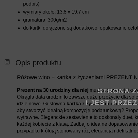
podpis)
wymiary około: 13,8 x 19,7 cm
gramatura: 300g/m2
do kartki dołączone są dodatkowo: opakowanie celo
Opis produktu
Różowe wino + kartka z życzeniami PREZENT
STRONA Z
Prezent na 30 urodziny dla niej
musi być tak wyjątkowy
Okrągła data urodzin to zawsze duże przeżycie dla sole
I JEST PRZE
idzie nowe. Gustowna
kartka z życzeniami
to podstawa
aby stworzyć idealną kompozycję podarunkową? Prop
wytrawne. Eleganckie zestawienie to doskonały duet, k
każdej kobiecie z klasą. Zadbaj o idealne dopasowani
przypadku królują stonowany róż, elegancja i delikatno