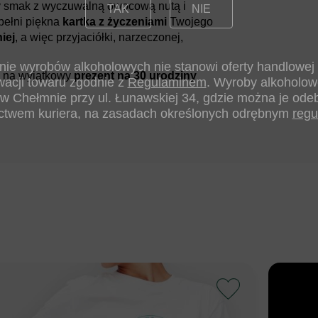
y smak z wyczuwalną owocową nutą i
TAK
NIE
pełni piękna
kartka z życzeniami
Twojego
iej
, a więc przyjaciółki, narzeczonej,
ronie wyrobów alkoholowych nie stanowi oferty handlowej
ł na wyjątkowy
prezent na 30 urodziny
wacji towaru zgodnie z
. Wyroby alkoholow
Regulaminem
w Chełmnie przy ul. Łunawskiej 34, gdzie można je odeb
ctwem kuriera, na zasadach określonych odrębnym
reg