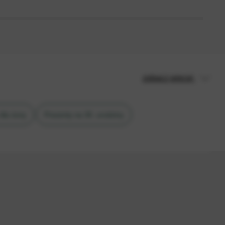
zobacz więcej
dla żony
Prezenty na 30. urodziny
ej
Różowe wina
Wina