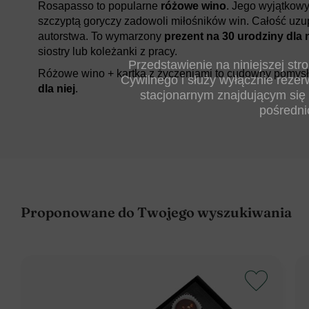
Rosapasso to popularne
różowe wino
. Jego wyjątkow
szczyptą goryczy zadowoli miłośników win. Całość uzu
autorstwa. To wymarzony
prezent na 30 urodziny dla n
siostry lub koleżanki z pracy.
Przedstawienie na niniejszej st
Różowe wino + kartka z życzeniami to cudowny pomys
Cywilnego i służy wyłącznie rezer
dla niej
.
stacjonarnym znajdującym się 
pośredni
Proponowane do Twojego wyszukiwania