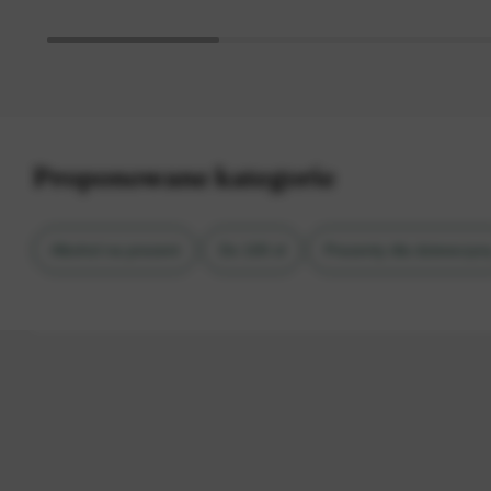
Proponowane kategorie
Alkohol na prezent
Do 100 zł
Prezenty dla dziewczyn
Prezenty na 30. urodziny dla niej
Prezenty na 30. urodziny 
Wina z kartką personalizowaną
Zestawy prezentowe