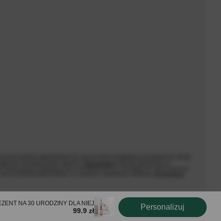
użytkowania produktu
rie:
Zobacz więcej
 100 zł
Prezenty dla dziewczyny
Prezenty dla przyjaciółki
tujemy szybką dostawę. Zakupy w naszym sklepie potrafią
j stronie wyrobów alkoholowych nie stanowi oferty handlowej w rozumieniu art. 66 §1
yłącznie rezerwacji towaru zgodnie z
Regulaminem
. Wyroby alkoholowe są
e stacjonarnym znajdującym się w Chełmnie przy ul. Łunawskiej 34, gdzie można je
e lub za pośrednictwem kuriera, na zasadach określonych odrębnym
regulaminem
.
PREZENT NA 30 URODZINY DLA NIEJ
Personalizuj
99.9 zł