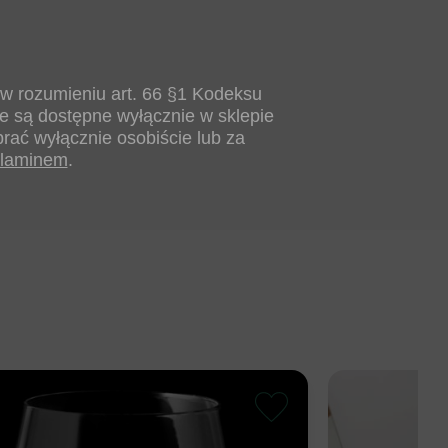
 w rozumieniu art. 66 §1 Kodeksu
e są dostępne wyłącznie w sklepie
rać wyłącznie osobiście lub za
.
ulaminem