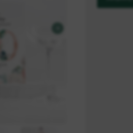
P
Wysyłka
Zamów ten produkt
Wyślij prosto do a
100% realizacji zam
99% zamówień real
Co ma wpływ na cza
Metody płatności