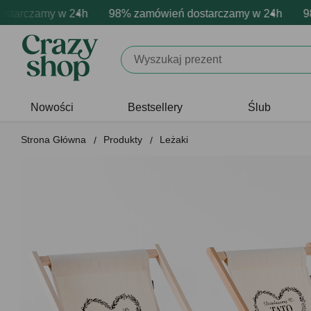
rczamy w 24h
owa personalizacja produktów
wne emocje - zawsze udane prezenty
98% zamówień dostarczamy w 24h
Profesjonalna i darmowa per
Prezentujemy pozyty
98% 
Nowości
Bestsellery
Ślub
Strona Główna
Produkty
Leżaki