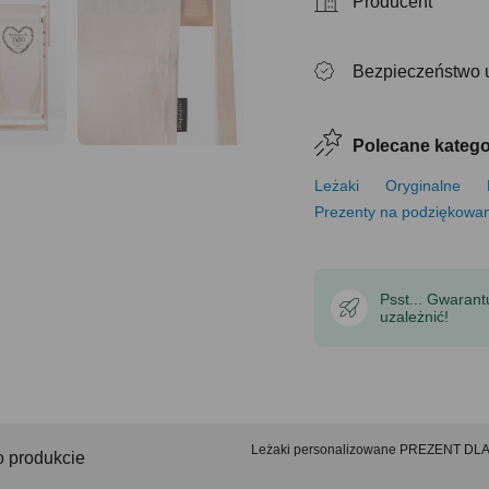
Producent
Bezpieczeństwo 
Polecane katego
Leżaki
Oryginalne
Prezenty na podziękowa
Psst... Gwaran
uzależnić!
Leżaki personalizowane PREZENT 
o produkcie