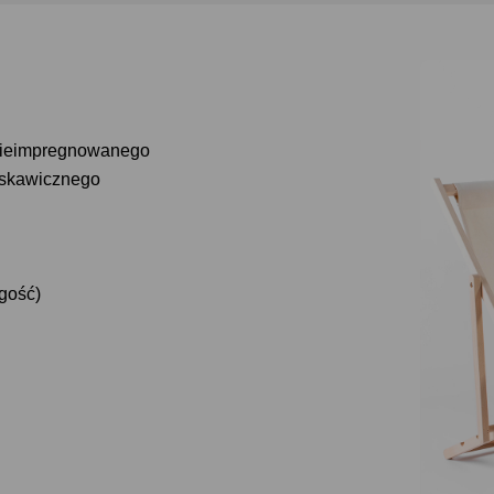
nieimpregnowanego
yskawicznego
ugość)