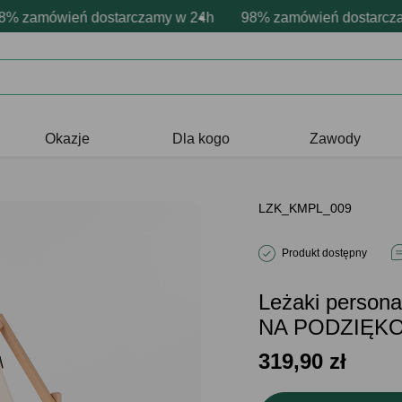
sonalizacja produktów
wne emocje - zawsze udane prezenty
zamówień dostarczamy w 24h
Profesjonalna i darmowa personaliz
98% zamówień dostarczamy 
Prezentujemy pozytyw
Okazje
Dla kogo
Zawody
LZK_KMPL_009
Produkt dostępny
Leżaki perso
NA PODZIĘK
319,90
zł