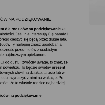
ZICÓW NA PODZIĘKOWANIE
ent dla rodziców na podziękowanie
za
łodości. Jeśli nie interesują Cię banały i
rego cieszyć się będą przez długie lata,
100%. Ty najlepiej znasz upodobania
yteczność przedmiotów z osobistym
ale najdroższym opiekunom.
Ci do gustu i zwróciły uwagę, to znak, że
m powietrzu. To będzie świetny
prezent
ownych chwil na działce, tarasie lub w
odu i wyruszyć z nimi na wakacje. Po
ści, że to właśnie rodzice najbardziej
ziców na podziękowanie
.