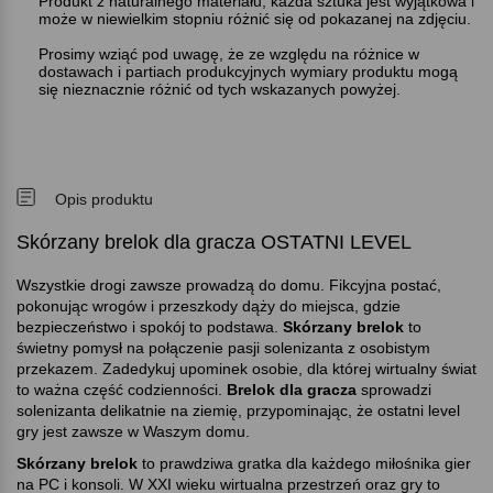
Produkt z naturalnego materiału, każda sztuka jest wyjątkowa i
może w niewielkim stopniu różnić się od pokazanej na zdjęciu.
Prosimy wziąć pod uwagę, że ze względu na różnice w
dostawach i partiach produkcyjnych wymiary produktu mogą
się nieznacznie różnić od tych wskazanych powyżej.
Opis produktu
Skórzany brelok dla gracza OSTATNI LEVEL
Wszystkie drogi zawsze prowadzą do domu. Fikcyjna postać,
pokonując wrogów i przeszkody dąży do miejsca, gdzie
bezpieczeństwo i spokój to podstawa.
Skórzany brelok
to
świetny pomysł na połączenie pasji solenizanta z osobistym
przekazem. Zadedykuj upominek osobie, dla której wirtualny świat
to ważna część codzienności.
Brelok dla gracza
sprowadzi
solenizanta delikatnie na ziemię, przypominając, że ostatni level
gry jest zawsze w Waszym domu.
Skórzany brelok
to prawdziwa gratka dla każdego miłośnika gier
na PC i konsoli. W XXI wieku wirtualna przestrzeń oraz gry to