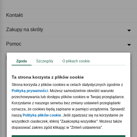
Kontakt
Zakupy na skróty
Pomoc
Regulaminy
Zgoda
Szczegóły
O plikach cookie
Ta strona korzysta z plików cookie
Akceptujemy płatności
Strona korzysta z plików cookies w celach statystycznych zgodnie z
Polityką prywatności
. Możesz samodzielnie określić warunki
przechowywania lub dostępu plików cookies w Twojej przeglądarce.
Korzystanie z naszego serwisu bez zmiany ustawień przeglądarki
oznacza, że cookies będą zapisane w pamięci urządzenia. Sprawdź
naszą
Politykę plików cookie
. Jeśli zgadzasz się na korzystanie ze
wszystkich ciasteczek, kliknij "Zaakceptuj wszystkie". Możesz także
Nasi partnerzy
dopasować zakres zgód klikając w "Zmień ustawienia".