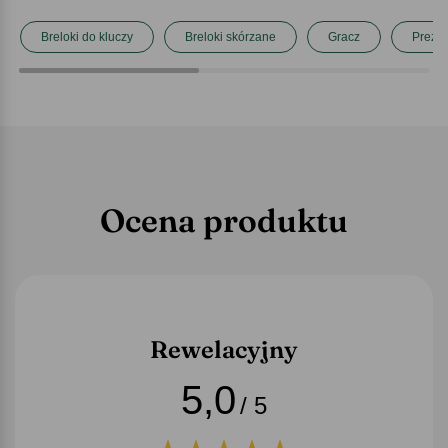
Breloki do kluczy
Breloki skórzane
Gracz
Prezen
Ocena produktu
Rewelacyjny
5,0
/ 5