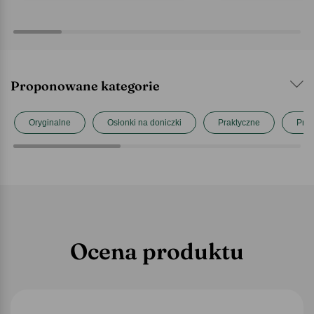
Proponowane kategorie
Oryginalne
Osłonki na doniczki
Praktyczne
Prez
Ocena produktu